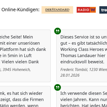
 Online-Kündigen:
reiche Seite! Mein
Dieses Service ist so u
it einer unseriösen
gut – es gibt tatsächlic
Plattform hat sich dank
Working Class Heroes 
e in 5min in Luft
Thomas Landauer hier
! Vielen vielen Dank
eindrucksvoll beweist.
k
,
3945
Hoheneich
,
Frederic Tömböl
,
1230
Wien
28.01.2026
nk, es hat sich wieder
Ich verwende diesen Ser
zeigt, dass die Firmen
vielen Jahren. Kann nur
 tätig werden, wenn
berichten. Hat jedes Ma