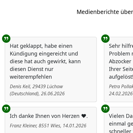
Medienberichte über
Benutzer-Rückmeldungen
Hat geklappt, habe einen
Sehr hilf
Kündigung eingereicht und
Problem m
diese hat auch gewirkt, kann
Abzocker 
diesen Dienst nur
Ihrer Seit
weiterempfehlen
aufgelöst
Denis Keil
,
29439
Lüchow
Petra Polla
(
Deutschland
)
,
26.06.2026
24.02.2026
Ich danke Ihnen von Herzen ❤️.
Vielen Da
einmal ge
Franz Kleiner
,
8551
Wies
,
14.01.2026
schneller