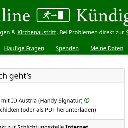
digen &
Kirchenaustritt
. Bei Problemen direkt zur
Häufige Fragen
Spenden
Meine Daten
ch geht’s
 mit ID Austria (Handy-Signatur)
chicken (oder als PDF herunterladen)
ekt zur Schlichtungsstelle
Internet