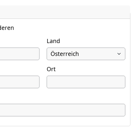
deren
Land
Ort