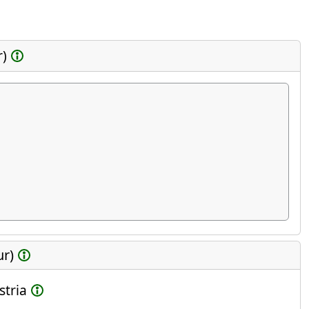
r)
ur)
stria