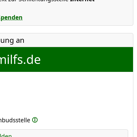
Spenden
ung an
milfs.de
Ombudsstelle
lden