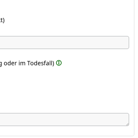
t)
ste Feld)
 oder im Todesfall)