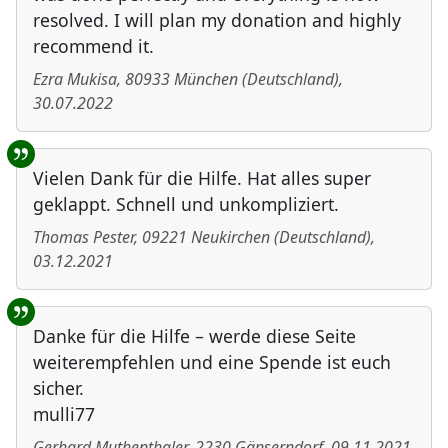
resolved. I will plan my donation and highly
recommend it.
Ezra Mukisa
,
80933
München
(
Deutschland
)
,
30.07.2022
Vielen Dank für die Hilfe. Hat alles super
geklappt. Schnell und unkompliziert.
Thomas Pester
,
09221
Neukirchen
(
Deutschland
)
,
03.12.2021
Danke für die Hilfe – werde diese Seite
weiterempfehlen und eine Spende ist euch
sicher.
mulli77
Gerhard Muthenthaler
,
2230
Gänserndorf
,
09.11.2021