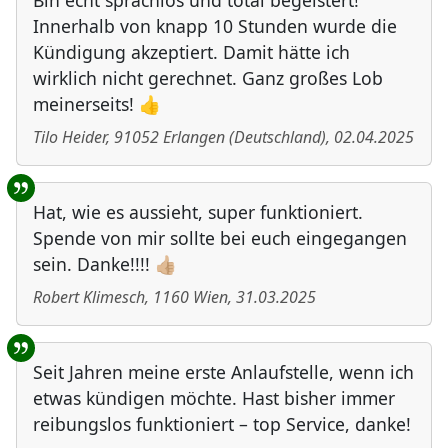
Bin echt sprachlos und total begeistert!
Innerhalb von knapp 10 Stunden wurde die
Kündigung akzeptiert. Damit hätte ich
wirklich nicht gerechnet. Ganz großes Lob
meinerseits! 👍
Tilo Heider
,
91052
Erlangen
(
Deutschland
)
,
02.04.2025
Hat, wie es aussieht, super funktioniert.
Spende von mir sollte bei euch eingegangen
sein. Danke!!!! 👍🏼
Robert Klimesch
,
1160
Wien
,
31.03.2025
Seit Jahren meine erste Anlaufstelle, wenn ich
etwas kündigen möchte. Hast bisher immer
reibungslos funktioniert – top Service, danke!