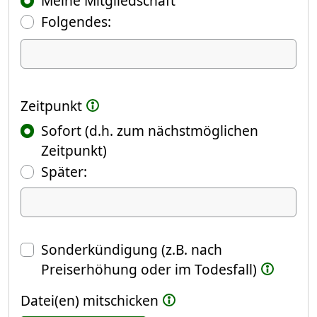
Meine Mitgliedschaft
Folgendes:
Ich kündige Folgendes
Zeitpunkt
Sofort (d.h. zum nächstmöglichen
Zeitpunkt)
(Fokus springt automatisch ins näch
Später:
Datum
Sonderkündigung (z.B. nach
Preiserhöhung oder im Todesfall)
Datei(en) mitschicken