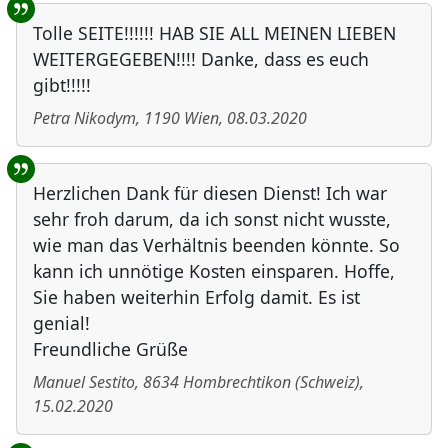
Tolle SEITE!!!!!! HAB SIE ALL MEINEN LIEBEN
WEITERGEGEBEN!!!! Danke, dass es euch
gibt!!!!!
Petra Nikodym
,
1190
Wien
,
08.03.2020
Herzlichen Dank für diesen Dienst! Ich war
sehr froh darum, da ich sonst nicht wusste,
wie man das Verhältnis beenden könnte. So
kann ich unnötige Kosten einsparen. Hoffe,
Sie haben weiterhin Erfolg damit. Es ist
genial!
Freundliche Grüße
Manuel Sestito
,
8634
Hombrechtikon
(
Schweiz
)
,
15.02.2020