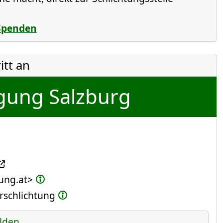
Spenden
itt an
gung Salzburg
ung.at>
erschlichtung
lden