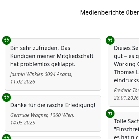
Medienberichte über
Benutzer-Rückmeldungen
Bin sehr zufrieden. Das
Dieses Se
Kündigen meiner Mitgliedschaft
gut – es g
hat problemlos geklappt.
Working C
Thomas L
Jasmin Winkler
,
6094
Axams
,
eindrucks
11.02.2026
Frederic T
28.01.2026
Danke für die rasche Erledigung!
Gertrude Wagner
,
1060
Wien
,
Tolle Sac
14.05.2025
"Einschre
es hat nic