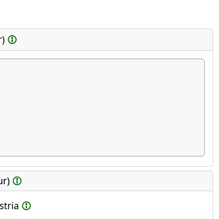
r)
ur)
stria