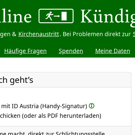
digen &
Kirchenaustritt
. Bei Problemen direkt zur
Häufige Fragen
Spenden
Meine Daten
ch geht’s
 mit ID Austria (Handy-Signatur)
chicken (oder als PDF herunterladen)
e macht, direkt zur Schlichtungsstelle