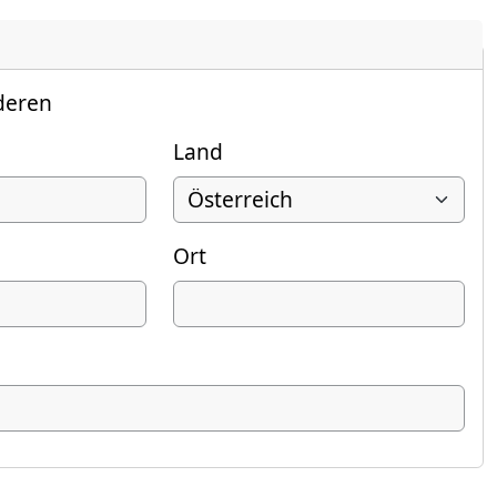
deren
Land
Ort