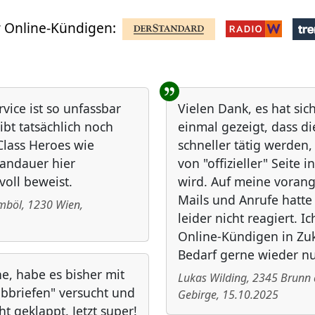
 Online-Kündigen:
rvice ist so unfassbar
Vielen Dank, es hat sic
ibt tatsächlich noch
einmal gezeigt, dass d
lass Heroes wie
schneller tätig werden
andauer hier
von "offizieller" Seite i
voll beweist.
wird. Auf meine vora
Mails und Anrufe hatt
ömböl
,
1230
Wien
,
leider nicht reagiert. I
Online-Kündigen in Zuk
Bedarf gerne wieder nu
he, habe es bisher mit
Lukas Wilding
,
2345
Brunn
ibbriefen" versucht und
Gebirge
,
15.10.2025
ht geklappt. Jetzt super!