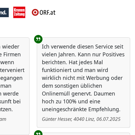
h wieder
Ich verwende diesen Service seit
ie Firmen
vielen Jahren. Kann nur Positives
, wenn
berichten. Hat jedes Mal
nterveniert
funktioniert und man wird
ngegangen
wirklich nicht mit Werbung oder
e man
dem sonstigen üblichen
ch werde
Onlinemüll genervt. Daumen
unft bei
hoch zu 100% und eine
tzen.
uneingeschränkte Empfehlung.
 am
Günter Hesser
,
4040
Linz
,
06.07.2025