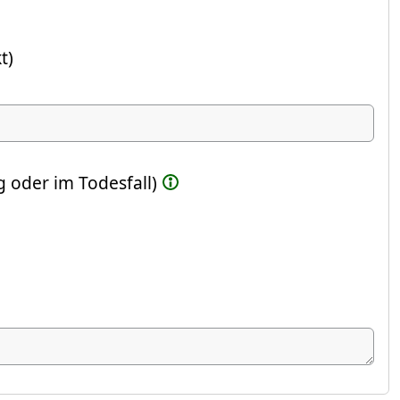
t)
ste Feld)
 oder im Todesfall)