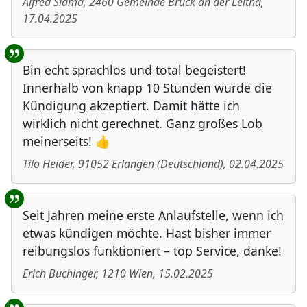
Alfred Slama
,
2460
Gemeinde Bruck an der Leitha
,
17.04.2025
Bin echt sprachlos und total begeistert!
Innerhalb von knapp 10 Stunden wurde die
Kündigung akzeptiert. Damit hätte ich
wirklich nicht gerechnet. Ganz großes Lob
meinerseits! 👍
Tilo Heider
,
91052
Erlangen
(
Deutschland
)
,
02.04.2025
Seit Jahren meine erste Anlaufstelle, wenn ich
etwas kündigen möchte. Hast bisher immer
reibungslos funktioniert – top Service, danke!
Erich Buchinger
,
1210
Wien
,
15.02.2025