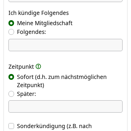
Ich kündige
Ich kündige Folgendes
Meine Mitgliedschaft
Folgendes:
Ich kündige Folgendes
Zeitpunkt
Sofort (d.h. zum nächstmöglichen
Zeitpunkt)
(Fokus springt automatisch ins näch
Später:
Datum
Sonderkündigung (z.B. nach