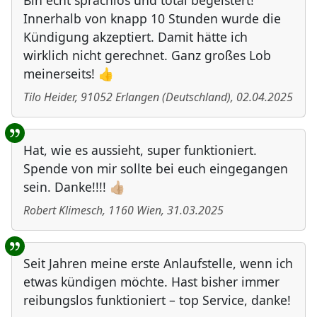
Bin echt sprachlos und total begeistert!
Innerhalb von knapp 10 Stunden wurde die
Kündigung akzeptiert. Damit hätte ich
wirklich nicht gerechnet. Ganz großes Lob
meinerseits! 👍
Tilo Heider
,
91052
Erlangen
(
Deutschland
)
,
02.04.2025
Hat, wie es aussieht, super funktioniert.
Spende von mir sollte bei euch eingegangen
sein. Danke!!!! 👍🏼
Robert Klimesch
,
1160
Wien
,
31.03.2025
Seit Jahren meine erste Anlaufstelle, wenn ich
etwas kündigen möchte. Hast bisher immer
reibungslos funktioniert – top Service, danke!