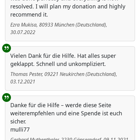
resolved. I will plan my donation and highly
recommend it.
Ezra Mukisa
,
80933
München
(
Deutschland
)
,
30.07.2022
Vielen Dank für die Hilfe. Hat alles super
geklappt. Schnell und unkompliziert.
Thomas Pester
,
09221
Neukirchen
(
Deutschland
)
,
03.12.2021
Danke für die Hilfe – werde diese Seite
weiterempfehlen und eine Spende ist euch
sicher.
mulli77
Gerhard Muthenthaler
,
2230
Gänserndorf
,
09.11.2021