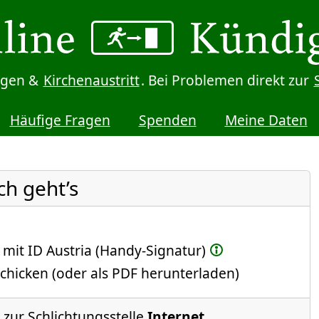
digen &
Kirchenaustritt
. Bei Problemen direkt zur
Häufige Fragen
Spenden
Meine Daten
ch geht’s
 mit ID Austria (Handy-Signatur)
chicken (oder als PDF herunterladen)
 zur Schlichtungsstelle
Internet