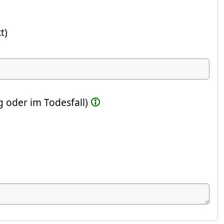
t)
ste Feld)
 oder im Todesfall)