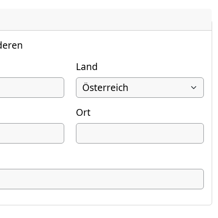
deren
Land
Ort