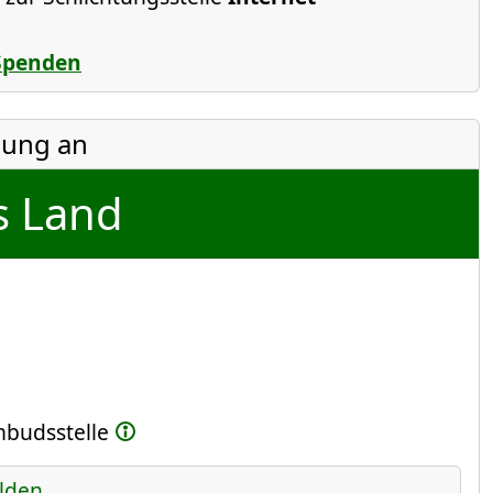
Spenden
ung an
s Land
Ombudsstelle
lden