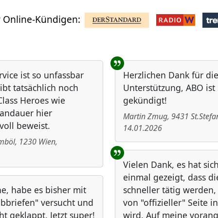
 Online-Kündigen:
rvice ist so unfassbar
Herzlichen Dank für di
ibt tatsächlich noch
Unterstützung, ABO ist
lass Heroes wie
gekündigt!
andauer hier
Martin Zmug
,
9431
St.Stefa
voll beweist.
14.01.2026
ömböl
,
1230
Wien
,
Vielen Dank, es hat sic
einmal gezeigt, dass d
he, habe es bisher mit
schneller tätig werden
ibbriefen" versucht und
von "offizieller" Seite i
ht geklappt. Jetzt super!
wird. Auf meine vora