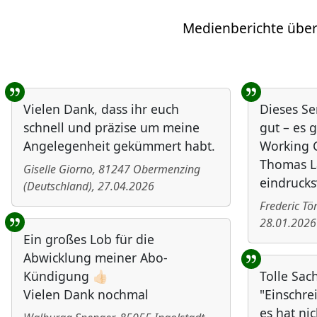
Medienberichte über
Benutzer-Rückmeldungen
Vielen Dank, dass ihr euch
Dieses Se
schnell und präzise um meine
gut – es g
Angelegenheit gekümmert habt.
Working C
Thomas L
Giselle Giorno
,
81247
Obermenzing
eindrucks
(
Deutschland
)
,
27.04.2026
Frederic T
28.01.2026
Ein großes Lob für die
Abwicklung meiner Abo-
Kündigung 👍🏻
Tolle Sac
Vielen Dank nochmal
"Einschre
es hat nic