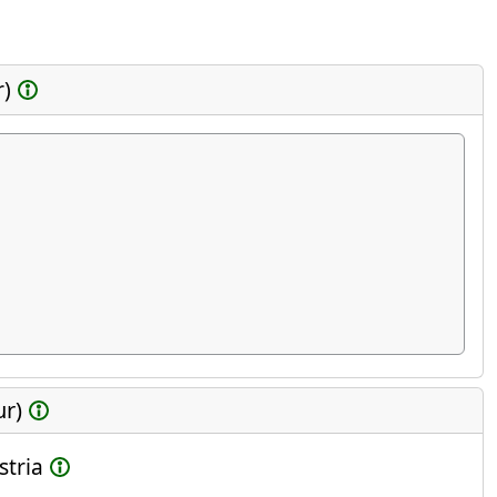
r)
ur)
stria