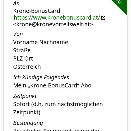
An
Krone-BonusCard
https://www.kronebonuscard.at/
<krone@kronevorteilswelt.at>
Von
Vorname Nachname
Straße
PLZ Ort
Österreich
Ich kündige Folgendes
Mein „Krone-BonusCard“-Abo
Zeitpunkt
Sofort (d.h. zum nächstmöglichen
Zeitpunkt)
Bestätigung
Bitte teilen Sie mir mit, wann die