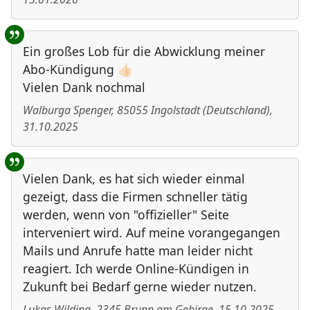
Ein großes Lob für die Abwicklung meiner
Abo-Kündigung 👍🏻
Vielen Dank nochmal
Walburga Spenger
,
85055
Ingolstadt
(
Deutschland
)
,
31.10.2025
Vielen Dank, es hat sich wieder einmal
gezeigt, dass die Firmen schneller tätig
werden, wenn von "offizieller" Seite
interveniert wird. Auf meine vorangegangen
Mails und Anrufe hatte man leider nicht
reagiert. Ich werde Online-Kündigen in
Zukunft bei Bedarf gerne wieder nutzen.
Lukas Wilding
,
2345
Brunn am Gebirge
,
15.10.2025