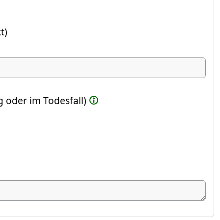
t)
ste Feld)
 oder im Todesfall)