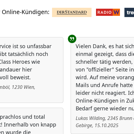
 Online-Kündigen:
rvice ist so unfassbar
Vielen Dank, es hat sic
ibt tatsächlich noch
einmal gezeigt, dass d
lass Heroes wie
schneller tätig werden
andauer hier
von "offizieller" Seite i
voll beweist.
wird. Auf meine vora
Mails und Anrufe hatt
ömböl
,
1230
Wien
,
leider nicht reagiert. I
Online-Kündigen in Zuk
Bedarf gerne wieder nu
sprachlos und total
Lukas Wilding
,
2345
Brunn
t! Innerhalb von knapp
Gebirge
,
15.10.2025
en wurde die