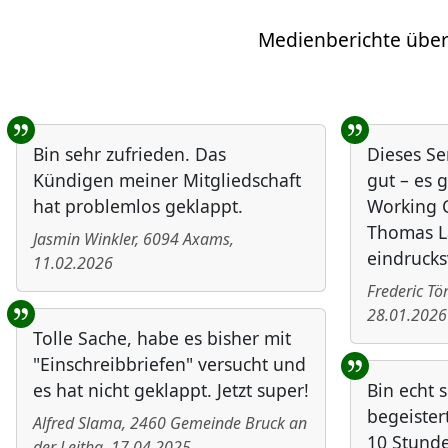
Medienberichte über
Benutzer-Rückmeldungen
Bin sehr zufrieden. Das
Dieses Se
Kündigen meiner Mitgliedschaft
gut – es g
hat problemlos geklappt.
Working C
Thomas L
Jasmin Winkler
,
6094
Axams
,
eindrucks
11.02.2026
Frederic T
28.01.2026
Tolle Sache, habe es bisher mit
"Einschreibbriefen" versucht und
es hat nicht geklappt. Jetzt super!
Bin echt 
begeister
Alfred Slama
,
2460
Gemeinde Bruck an
10 Stund
der Leitha
,
17.04.2025