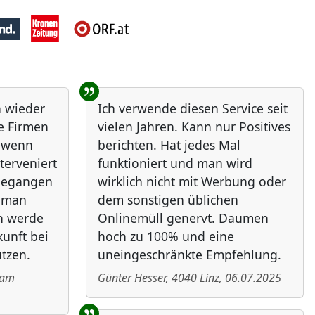
h wieder
Ich verwende diesen Service seit
ie Firmen
vielen Jahren. Kann nur Positives
, wenn
berichten. Hat jedes Mal
nterveniert
funktioniert und man wird
ngegangen
wirklich nicht mit Werbung oder
e man
dem sonstigen üblichen
ch werde
Onlinemüll genervt. Daumen
unft bei
hoch zu 100% und eine
tzen.
uneingeschränkte Empfehlung.
 am
Günter Hesser
,
4040
Linz
,
06.07.2025