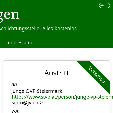
Schlichtungsstelle
. Alles
kostenlos
.
Impressum
Vorschau
Austritt
An
Junge ÖVP Steiermark
https://www.stvp.at/person/junge-vp-steier
<info@jvp.at>
Von