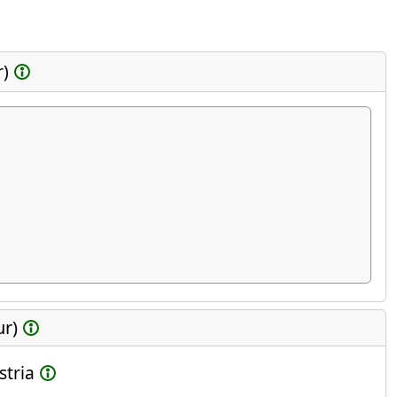
r)
ur)
stria