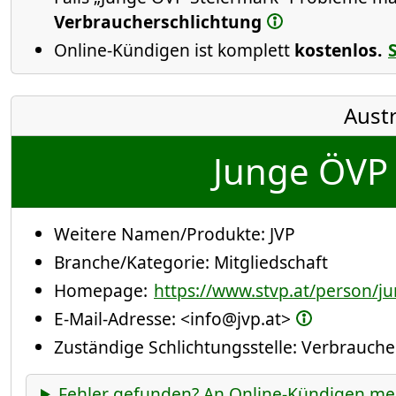
Verbraucherschlichtung
Online-Kündigen ist komplett
kostenlos.
Austr
Junge ÖVP 
Weitere Namen/Produkte:
JVP
Branche/Kategorie:
Mitgliedschaft
Homepage:
https://www.stvp.at/person/j
E-Mail-Adresse:
<info@jvp.at>
Zuständige Schlichtungsstelle: Verbrauch
Fehler gefunden? An Online-Kündigen me