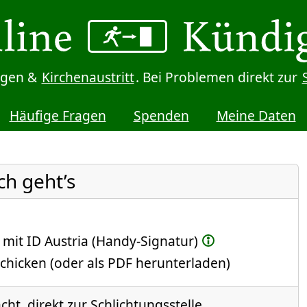
digen &
Kirchenaustritt
. Bei Problemen direkt zur
Häufige Fragen
Spenden
Meine Daten
ch geht’s
 mit ID Austria (Handy-Signatur)
chicken (oder als PDF herunterladen)
ht, direkt zur Schlichtungsstelle