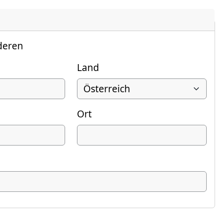
deren
Land
Ort