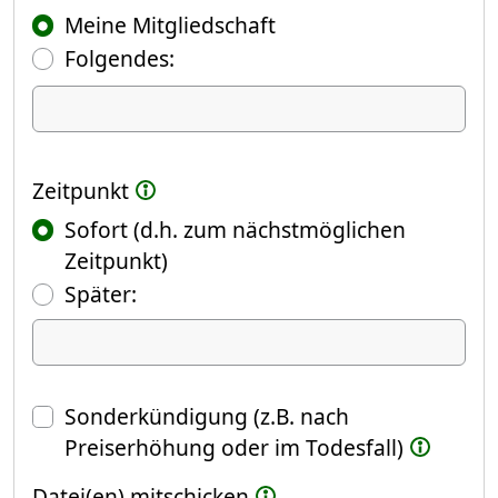
Meine Mitgliedschaft
Folgendes:
Ich kündige Folgendes
Zeitpunkt
Sofort (d.h. zum nächstmöglichen
Zeitpunkt)
(Fokus springt automatisch ins näch
Später:
Datum
Sonderkündigung (z.B. nach
Preiserhöhung oder im Todesfall)
Datei(en) mitschicken