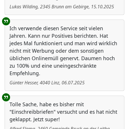
Lukas Wilding
,
2345
Brunn am Gebirge
,
15.10.2025
Ich verwende diesen Service seit vielen
Jahren. Kann nur Positives berichten. Hat
jedes Mal funktioniert und man wird wirklich
nicht mit Werbung oder dem sonstigen
üblichen Onlinemüll genervt. Daumen hoch
zu 100% und eine uneingeschränkte
Empfehlung.
Günter Hesser
,
4040
Linz
,
06.07.2025
Tolle Sache, habe es bisher mit
"Einschreibbriefen" versucht und es hat nicht
geklappt. Jetzt super!
Alfred Slama
,
2460
Gemeinde Bruck an der Leitha
,