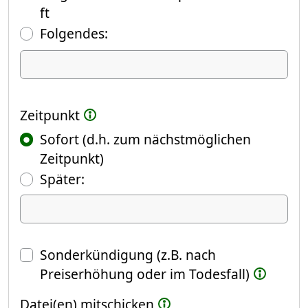
ft
Folgendes:
Ich kündige Folgendes
Zeitpunkt
Sofort (d.h. zum nächstmöglichen
Zeitpunkt)
(Fokus springt automatisch ins näch
Später:
Datum
Sonderkündigung (z.B. nach
Preiserhöhung oder im Todesfall)
Datei(en) mitschicken