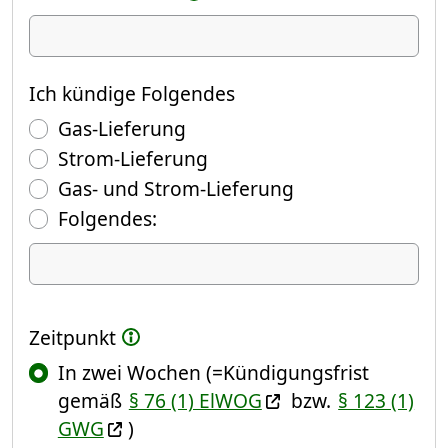
Ich kündige
Ich kündige Folgendes
Gas-Lieferung
Strom-Lieferung
Gas- und Strom-Lieferung
Folgendes:
Ich kündige Folgendes
Zeitpunkt
In zwei Wochen (=Kündigungsfrist
gemäß
§ 76 (1) ElWOG
bzw.
§ 123 (1)
GWG
)