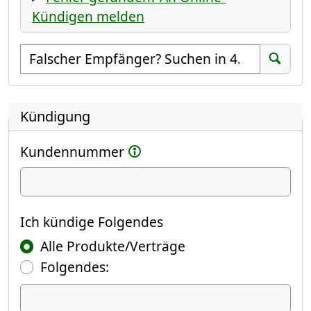
Kündigen melden
Empfänger suchen
Suchen
Kündigung
Kundennummer
Ich kündige
Ich kündige Folgendes
Alle Produkte/Verträge
Folgendes:
Ich kündige Folgendes