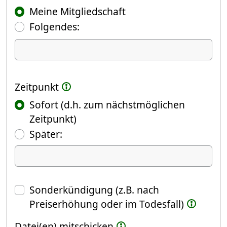
Meine Mitgliedschaft
Folgendes:
Ich kündige Folgendes
Zeitpunkt
Sofort (d.h. zum nächstmöglichen
Zeitpunkt)
(Fokus springt automatisch ins näch
Später:
Datum
Sonderkündigung (z.B. nach
Preiserhöhung oder im Todesfall)
Datei(en) mitschicken