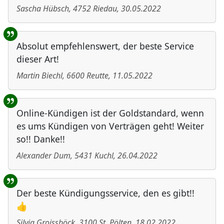
Sascha Hübsch
,
4752
Riedau
,
30.05.2022
Absolut empfehlenswert, der beste Service
dieser Art!
Martin Biechl
,
6600
Reutte
,
11.05.2022
Online-Kündigen ist der Goldstandard, wenn
es ums Kündigen von Verträgen geht! Weiter
so!! Danke!!
Alexander Dum
,
5431
Kuchl
,
26.04.2022
Der beste Kündigungsservice, den es gibt!!
👍
Silvia Groissböck
,
3100
St. Pölten
,
18.02.2022