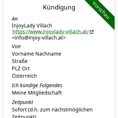
Vorschau
Kündigung
An
InjoyLady Villach
https://www.injoylady-villach.at/
<info@injoy-villach.at>
Von
Vorname Nachname
Straße
PLZ Ort
Österreich
Ich kündige Folgendes
Meine Mitgliedschaft
Zeitpunkt
Sofort (d.h. zum nächstmöglichen
Zeitpunkt)