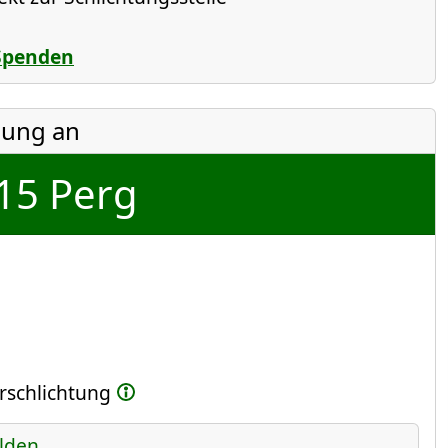
Spenden
ung an
15 Perg
g
erschlichtung
lden