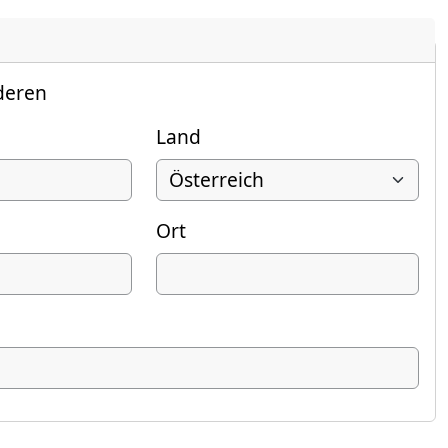
deren
Land
Ort