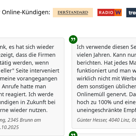
 Online-Kündigen:
nk, es hat sich wieder
Ich verwende diesen Ser
zeigt, dass die Firmen
vielen Jahren. Kann nur
 tätig werden, wenn
berichten. Hat jedes Ma
ieller" Seite interveniert
funktioniert und man w
f meine vorangegangen
wirklich nicht mit Wer
 Anrufe hatte man
dem sonstigen übliche
ht reagiert. Ich werde
Onlinemüll genervt. 
ndigen in Zukunft bei
hoch zu 100% und eine
rne wieder nutzen.
uneingeschränkte Emp
ing
,
2345
Brunn am
Günter Hesser
,
4040
Linz
,
0
.10.2025