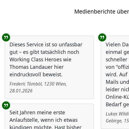
Medienberichte über
Benutzer-Rückmeldungen
Dieses Service ist so unfassbar
Vielen Da
gut – es gibt tatsächlich noch
einmal ge
Working Class Heroes wie
schneller
Thomas Landauer hier
von "offiz
eindrucksvoll beweist.
wird. Au
Mails und
Frederic Tömböl
,
1230
Wien
,
leider nic
28.01.2026
Online-Kü
Bedarf ge
Seit Jahren meine erste
Lukas Wild
Anlaufstelle, wenn ich etwas
Gebirge
,
15
kündigen möchte. Hast bisher