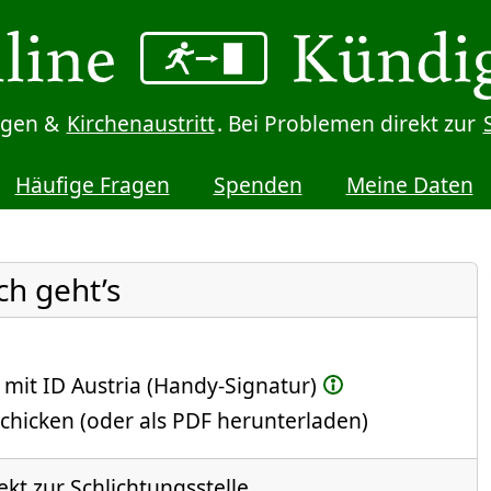
digen &
Kirchenaustritt
. Bei Problemen direkt zur
Häufige Fragen
Spenden
Meine Daten
ch geht’s
 mit ID Austria (Handy-Signatur)
chicken (oder als PDF herunterladen)
kt zur Schlichtungsstelle