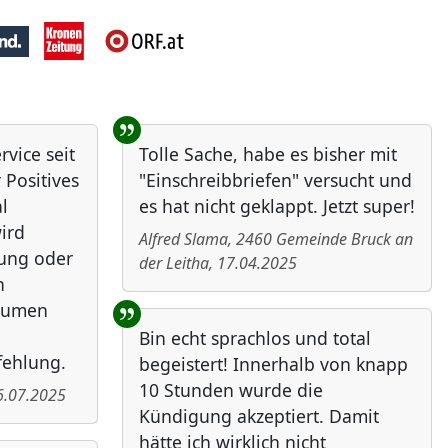
vice seit
Tolle Sache, habe es bisher mit
 Positives
"Einschreibbriefen" versucht und
l
es hat nicht geklappt. Jetzt super!
ird
Alfred Slama
,
2460
Gemeinde Bruck an
bung oder
der Leitha
,
17.04.2025
n
Daumen
Bin echt sprachlos und total
fehlung.
begeistert! Innerhalb von knapp
10 Stunden wurde die
6.07.2025
Kündigung akzeptiert. Damit
hätte ich wirklich nicht