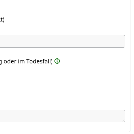
t)
ste Feld)
 oder im Todesfall)