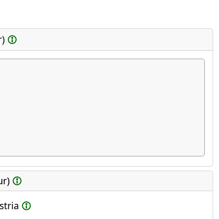
r)
ur)
stria