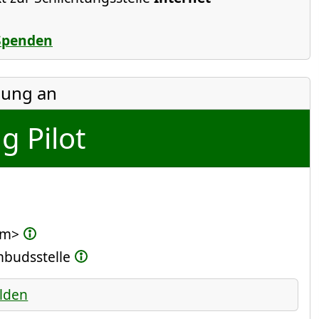
Spenden
ung an
g Pilot
om>
Ombudsstelle
lden