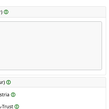
r)
ur)
stria
-Trust