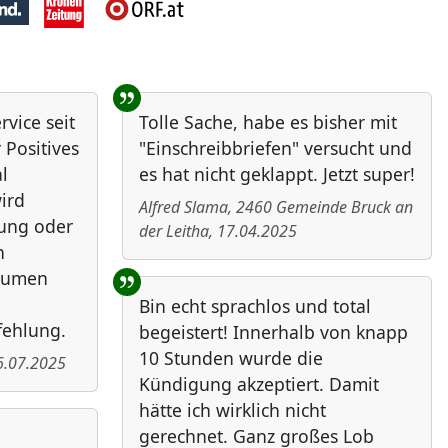
vice seit
Tolle Sache, habe es bisher mit
 Positives
"Einschreibbriefen" versucht und
l
es hat nicht geklappt. Jetzt super!
ird
Alfred Slama
,
2460
Gemeinde Bruck an
bung oder
der Leitha
,
17.04.2025
n
Daumen
Bin echt sprachlos und total
fehlung.
begeistert! Innerhalb von knapp
10 Stunden wurde die
6.07.2025
Kündigung akzeptiert. Damit
hätte ich wirklich nicht
gerechnet. Ganz großes Lob