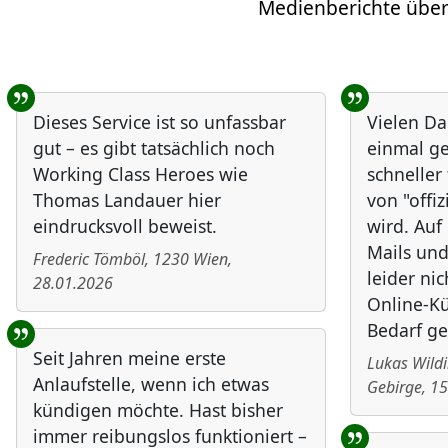
Medienberichte über
Benutzer-Rückmeldungen
Dieses Service ist so unfassbar
Vielen Da
gut – es gibt tatsächlich noch
einmal ge
Working Class Heroes wie
schneller
Thomas Landauer hier
von "offiz
eindrucksvoll beweist.
wird. Au
Mails und
Frederic Tömböl
,
1230
Wien
,
leider nic
28.01.2026
Online-Kü
Bedarf ge
Seit Jahren meine erste
Lukas Wild
Anlaufstelle, wenn ich etwas
Gebirge
,
15
kündigen möchte. Hast bisher
immer reibungslos funktioniert –