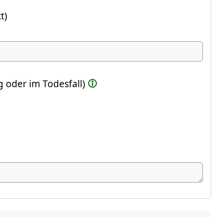
t)
ste Feld)
 oder im Todesfall)