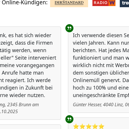
 Online-Kündigen:
nk, es hat sich wieder
Ich verwende diesen Ser
zeigt, dass die Firmen
vielen Jahren. Kann nur
 tätig werden, wenn
berichten. Hat jedes Ma
ieller" Seite interveniert
funktioniert und man w
f meine vorangegangen
wirklich nicht mit Wer
 Anrufe hatte man
dem sonstigen übliche
ht reagiert. Ich werde
Onlinemüll genervt. 
ndigen in Zukunft bei
hoch zu 100% und eine
rne wieder nutzen.
uneingeschränkte Emp
ing
,
2345
Brunn am
Günter Hesser
,
4040
Linz
,
0
.10.2025
⭐️⭐️⭐️⭐️⭐️