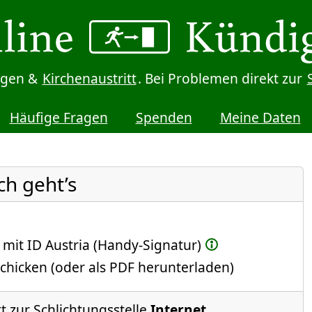
digen &
Kirchenaustritt
. Bei Problemen direkt zur
Häufige Fragen
Spenden
Meine Daten
ch geht’s
 mit ID Austria (Handy-Signatur)
chicken (oder als PDF herunterladen)
t zur Schlichtungsstelle
Internet