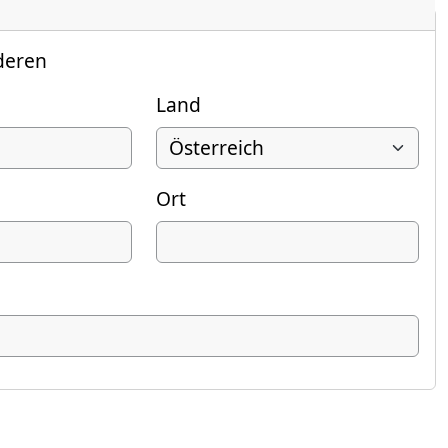
deren
Land
Ort