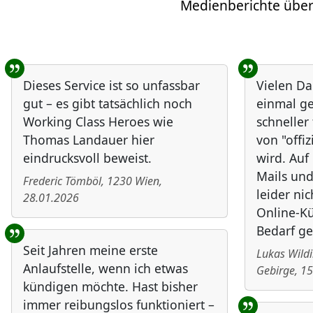
Medienberichte über
Benutzer-Rückmeldungen
Dieses Service ist so unfassbar
Vielen Da
gut – es gibt tatsächlich noch
einmal ge
Working Class Heroes wie
schneller
Thomas Landauer hier
von "offiz
eindrucksvoll beweist.
wird. Au
Mails und
Frederic Tömböl
,
1230
Wien
,
leider nic
28.01.2026
Online-Kü
Bedarf ge
Seit Jahren meine erste
Lukas Wild
Anlaufstelle, wenn ich etwas
Gebirge
,
15
kündigen möchte. Hast bisher
immer reibungslos funktioniert –