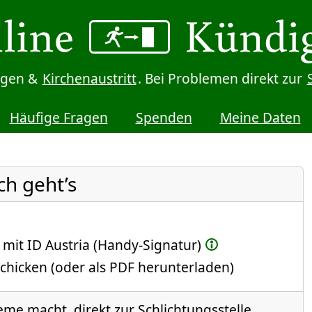
digen &
Kirchenaustritt
. Bei Problemen direkt zur
Häufige Fragen
Spenden
Meine Daten
ch geht’s
 mit ID Austria (Handy-Signatur)
chicken (oder als PDF herunterladen)
eme macht, direkt zur Schlichtungsstelle