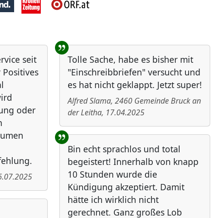
vice seit
Tolle Sache, habe es bisher mit
 Positives
"Einschreibbriefen" versucht und
l
es hat nicht geklappt. Jetzt super!
ird
Alfred Slama
,
2460
Gemeinde Bruck an
bung oder
der Leitha
,
17.04.2025
n
Daumen
Bin echt sprachlos und total
fehlung.
begeistert! Innerhalb von knapp
10 Stunden wurde die
6.07.2025
Kündigung akzeptiert. Damit
hätte ich wirklich nicht
gerechnet. Ganz großes Lob