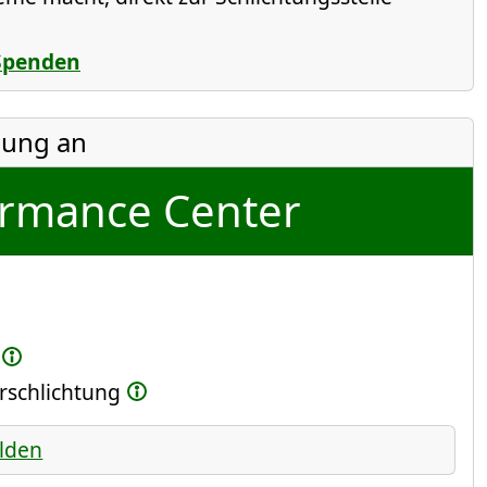
Spenden
ung an
ormance Center
erschlichtung
lden