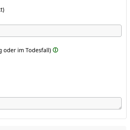
t)
ste Feld)
 oder im Todesfall)