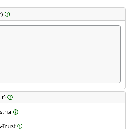
r)
ur)
stria
-Trust