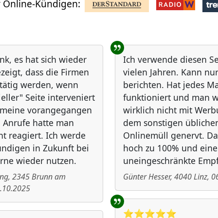
 Online-Kündigen:
nk, es hat sich wieder
Ich verwende diesen Ser
zeigt, dass die Firmen
vielen Jahren. Kann nur
 tätig werden, wenn
berichten. Hat jedes Ma
ieller" Seite interveniert
funktioniert und man w
f meine vorangegangen
wirklich nicht mit Wer
 Anrufe hatte man
dem sonstigen übliche
ht reagiert. Ich werde
Onlinemüll genervt. 
ndigen in Zukunft bei
hoch zu 100% und eine
rne wieder nutzen.
uneingeschränkte Emp
ing
,
2345
Brunn am
Günter Hesser
,
4040
Linz
,
0
.10.2025
⭐️⭐️⭐️⭐️⭐️