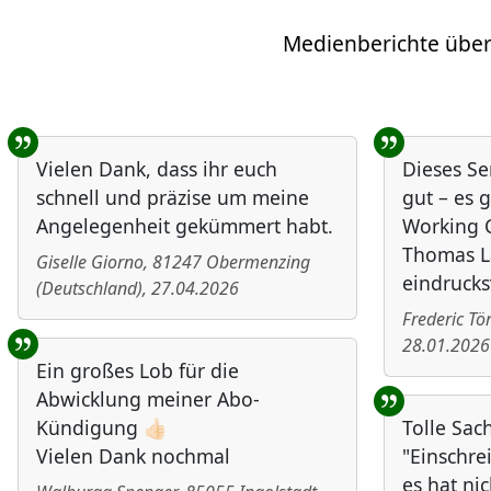
Medienberichte über
Benutzer-Rückmeldungen
Vielen Dank, dass ihr euch
Dieses Se
schnell und präzise um meine
gut – es g
Angelegenheit gekümmert habt.
Working C
Thomas L
Giselle Giorno
,
81247
Obermenzing
eindrucks
(
Deutschland
)
,
27.04.2026
Frederic T
28.01.2026
Ein großes Lob für die
Abwicklung meiner Abo-
Kündigung 👍🏻
Tolle Sac
Vielen Dank nochmal
"Einschre
es hat nic