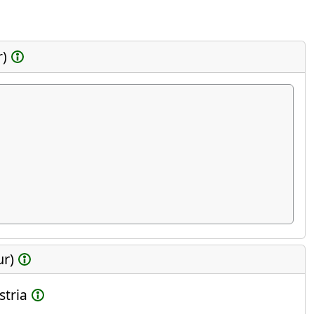
r)
ur)
stria