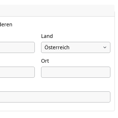
deren
Land
Ort