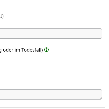
t)
ste Feld)
 oder im Todesfall)