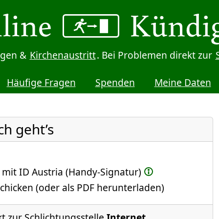
digen &
Kirchenaustritt
. Bei Problemen direkt zur
Häufige Fragen
Spenden
Meine Daten
ch geht’s
 mit ID Austria (Handy-Signatur)
chicken (oder als PDF herunterladen)
t zur Schlichtungsstelle
Internet