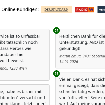
 Online-Kündigen:
rvice ist so unfassbar
Herzlichen Dank für di
ibt tatsächlich noch
Unterstützung, ABO ist
lass Heroes wie
gekündigt!
andauer hier
Martin Zmug
,
9431
St.Stefa
voll beweist.
14.01.2026
ömböl
,
1230
Wien
,
Vielen Dank, es hat sic
einmal gezeigt, dass d
he, habe es bisher mit
schneller tätig werden
ibbriefen" versucht und
von "offizieller" Seite i
ht geklappt. Jetzt super!
wird. Auf meine vora