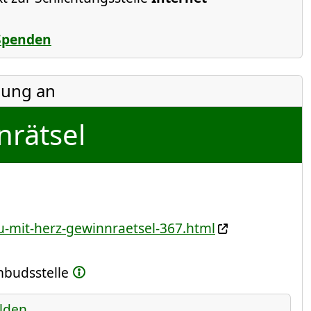
Spenden
ung an
rätsel
u-mit-herz-gewinnraetsel-367.html
Ombudsstelle
lden