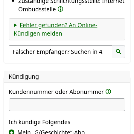
Zuständige Schlichtungsstelle: Internet
Ombudsstelle
Fehler gefunden? An Online-
Kündigen melden
Empfänger suchen
Suchen
Kündigung
Kundennummer oder Abonummer
Ich kündige
Ich kündige Folgendes
Mein „G/Geschichte“-Abo