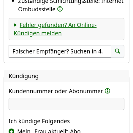
Zuständige Schlichtungsstelle: Internet
Ombudsstelle
Fehler gefunden? An Online-
Kündigen melden
Empfänger suchen
Suchen
Kündigung
Kundennummer oder Abonummer
Ich kündige
Ich kündige Folgendes
Mein „Frau aktuell“-Abo