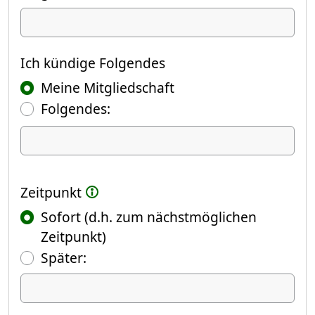
Ich kündige
Ich kündige Folgendes
Meine Mitgliedschaft
Folgendes:
Ich kündige Folgendes
Zeitpunkt
Sofort (d.h. zum nächstmöglichen
Zeitpunkt)
(Fokus springt automatisch ins näch
Später:
Datum