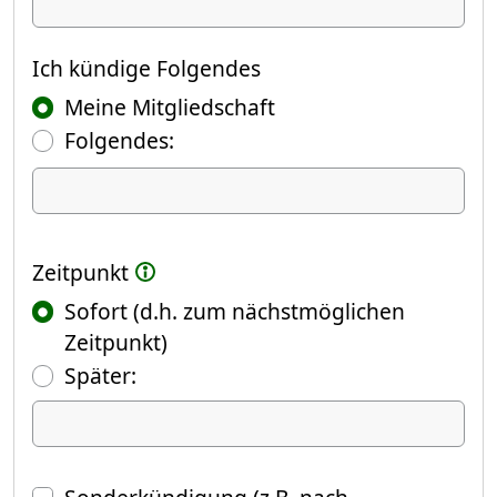
Ich kündige
Ich kündige Folgendes
Meine Mitgliedschaft
Folgendes:
Ich kündige Folgendes
Zeitpunkt
Sofort (d.h. zum nächstmöglichen
Zeitpunkt)
(Fokus springt automatisch ins näch
Später:
Datum