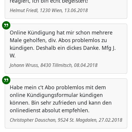
reagiert, ich bin echt begeistert!
Helmut Friedl
,
1230
Wien
,
13.06.2018
Online Kündigung hat mir schon mehrere
Male geholfen, div. Abos problemlos zu
kündigen. Deshalb ein dickes Danke. Mfg J.
W.
Johann Wruss
,
8430
Tillmitsch
,
08.04.2018
Habe mein c't Abo problemlos mit dem
online Kündigungsformular kündigen
können. Bin sehr zufrieden und kann den
onlinedienst absolut empfehlen.
Christopher Dauschan
,
9524
St. Magdalen
,
27.02.2018