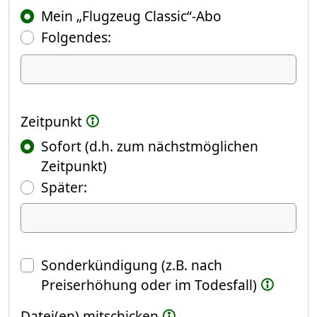
Mein „Flugzeug Classic“-Abo
Folgendes:
Ich kündige Folgendes
Zeitpunkt
Sofort (d.h. zum nächstmöglichen
Zeitpunkt)
(Fokus springt automatisch ins näch
Später:
Datum
Sonderkündigung (z.B. nach
Preiserhöhung oder im Todesfall)
Datei(en) mitschicken