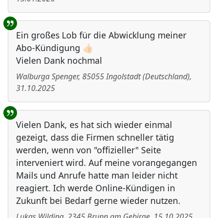
Ein großes Lob für die Abwicklung meiner
Abo-Kündigung 👍🏻
Vielen Dank nochmal
Walburga Spenger
,
85055
Ingolstadt
(
Deutschland
)
,
31.10.2025
Vielen Dank, es hat sich wieder einmal
gezeigt, dass die Firmen schneller tätig
werden, wenn von "offizieller" Seite
interveniert wird. Auf meine vorangegangen
Mails und Anrufe hatte man leider nicht
reagiert. Ich werde Online-Kündigen in
Zukunft bei Bedarf gerne wieder nutzen.
Lukas Wilding
,
2345
Brunn am Gebirge
,
15.10.2025