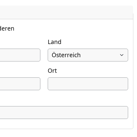
deren
Land
Ort