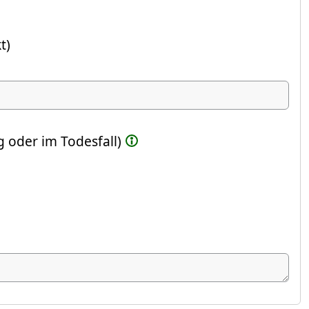
t)
ste Feld)
 oder im Todesfall)