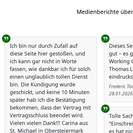
Medienberichte über
Benutzer-Rückmeldungen
Ich bin nur durch Zufall auf
Dieses Se
diese Seite hier gestoßen, und
gut – es g
ich kann gar nicht in Worte
Working C
fassen, wie dankbar ich für solch
Thomas L
einen unglaublich tollen Dienst
eindrucks
bin. Die Kündigung wurde
Frederic T
geschickt, und keine 10 Minuten
28.01.2026
später hab ich die Bestätigung
bekommen, dass der Vertrag mit
Vertragsschluss beendet wird.
Tolle Sac
Vielen vielen Dank!!! Carina aus
"Einschre
St. Michael in Obersteiermark
es hat nic