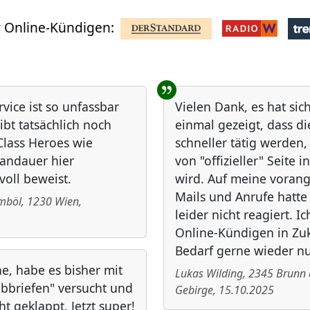
 Online-Kündigen:
rvice ist so unfassbar
Vielen Dank, es hat sic
ibt tatsächlich noch
einmal gezeigt, dass d
lass Heroes wie
schneller tätig werden
andauer hier
von "offizieller" Seite i
voll beweist.
wird. Auf meine vora
Mails und Anrufe hatt
ömböl
,
1230
Wien
,
leider nicht reagiert. I
Online-Kündigen in Zuk
Bedarf gerne wieder nu
he, habe es bisher mit
Lukas Wilding
,
2345
Brunn
ibbriefen" versucht und
Gebirge
,
15.10.2025
ht geklappt. Jetzt super!