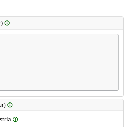
r)
ur)
stria