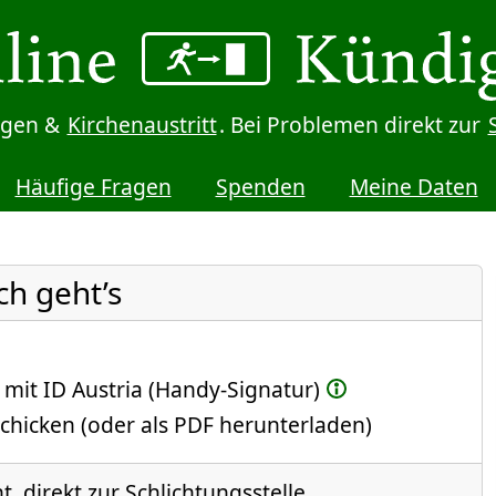
digen &
Kirchenaustritt
. Bei Problemen direkt zur
Häufige Fragen
Spenden
Meine Daten
ch geht’s
 mit ID Austria (Handy-Signatur)
chicken (oder als PDF herunterladen)
, direkt zur Schlichtungsstelle