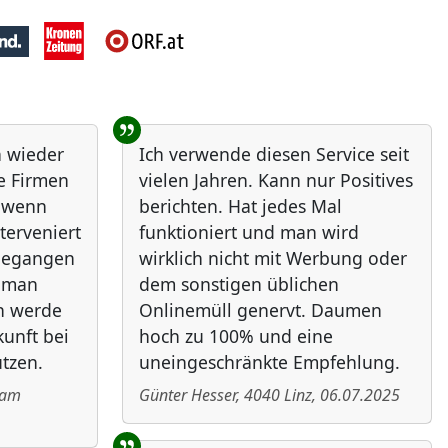
h wieder
Ich verwende diesen Service seit
ie Firmen
vielen Jahren. Kann nur Positives
, wenn
berichten. Hat jedes Mal
nterveniert
funktioniert und man wird
ngegangen
wirklich nicht mit Werbung oder
e man
dem sonstigen üblichen
ch werde
Onlinemüll genervt. Daumen
unft bei
hoch zu 100% und eine
tzen.
uneingeschränkte Empfehlung.
 am
Günter Hesser
,
4040
Linz
,
06.07.2025