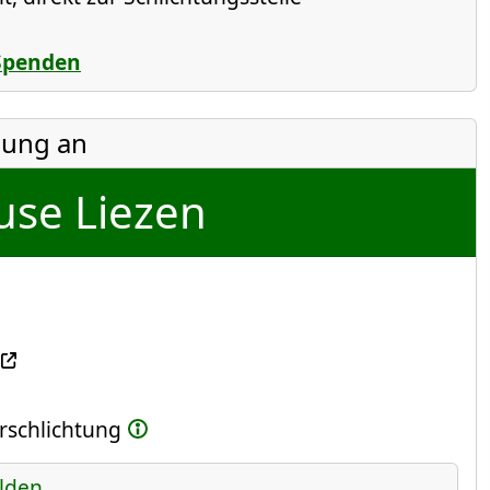
Spenden
ung an
use Liezen
erschlichtung
lden