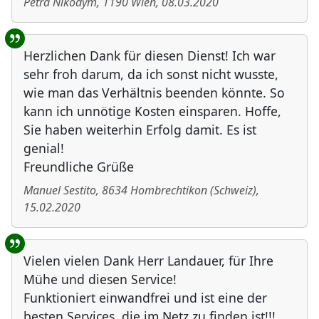
Petra Nikodym
,
1190
Wien
,
08.03.2020
Herzlichen Dank für diesen Dienst! Ich war
sehr froh darum, da ich sonst nicht wusste,
wie man das Verhältnis beenden könnte. So
kann ich unnötige Kosten einsparen. Hoffe,
Sie haben weiterhin Erfolg damit. Es ist
genial!
Freundliche Grüße
Manuel Sestito
,
8634
Hombrechtikon
(
Schweiz
)
,
15.02.2020
Vielen vielen Dank Herr Landauer, für Ihre
Mühe und diesen Service!
Funktioniert einwandfrei und ist eine der
besten Services, die im Netz zu finden ist!!!