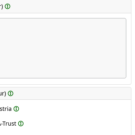
r)
ur)
stria
-Trust