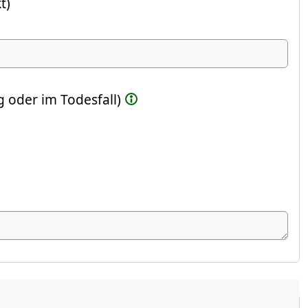
t)
ste Feld)
 oder im Todesfall)