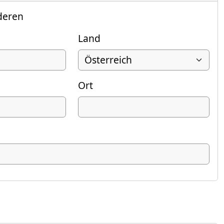
deren
Land
Ort