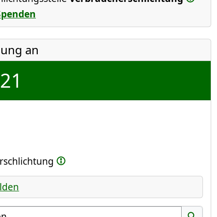
Spenden
ung an
t21
erschlichtung
lden