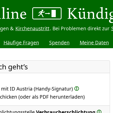
digen &
Kirchenaustritt
. Bei Problemen direkt zur
Häufige Fragen
Spenden
Meine Daten
ch geht’s
 mit ID Austria (Handy-Signatur)
chicken (oder als PDF herunterladen)
hlichtungsstelle
Verbraucherschlichtung