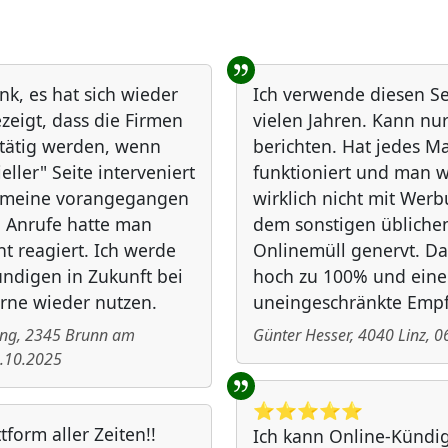
nk, es hat sich wieder
Ich verwende diesen Ser
zeigt, dass die Firmen
vielen Jahren. Kann nur
 tätig werden, wenn
berichten. Hat jedes Ma
ieller" Seite interveniert
funktioniert und man w
f meine vorangegangen
wirklich nicht mit Wer
 Anrufe hatte man
dem sonstigen übliche
ht reagiert. Ich werde
Onlinemüll genervt. 
ndigen in Zukunft bei
hoch zu 100% und eine
rne wieder nutzen.
uneingeschränkte Emp
ing
,
2345
Brunn am
Günter Hesser
,
4040
Linz
,
0
.10.2025
⭐️⭐️⭐️⭐️⭐️
tform aller Zeiten!!
Ich kann Online-Kündig