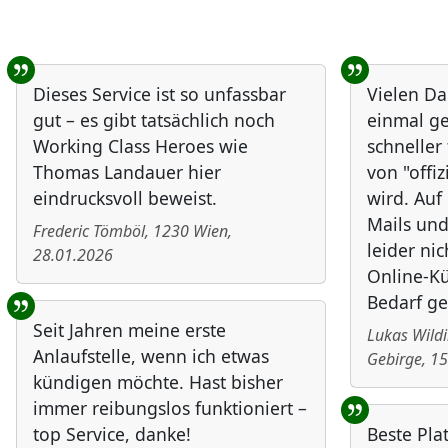
Benutzer-Rückmeldungen
Dieses Service ist so unfassbar
Vielen Da
gut – es gibt tatsächlich noch
einmal ge
Working Class Heroes wie
schneller
Thomas Landauer hier
von "offiz
eindrucksvoll beweist.
wird. Au
Mails und
Frederic Tömböl
,
1230
Wien
,
leider nic
28.01.2026
Online-Kü
Bedarf ge
Seit Jahren meine erste
Lukas Wild
Anlaufstelle, wenn ich etwas
Gebirge
,
15
kündigen möchte. Hast bisher
immer reibungslos funktioniert –
top Service, danke!
Beste Plat