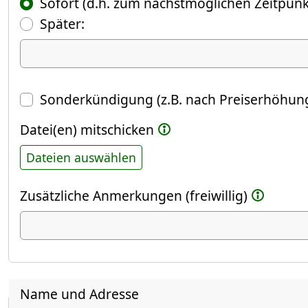
Sofort (d.h. zum nächstmöglichen Zeitpunk
(Fokus springt automatisch ins näch
Später:
Datum
Sonderkündigung (z.B. nach Preiserhöhung
Datei(en) mitschicken
Dateien auswählen
Zusätzliche Anmerkungen (freiwillig)
Name und Adresse