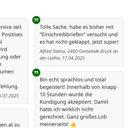
vice seit
Tolle Sache, habe es bisher mit
 Positives
"Einschreibbriefen" versucht und
l
es hat nicht geklappt. Jetzt super!
ird
Alfred Slama
,
2460
Gemeinde Bruck an
bung oder
der Leitha
,
17.04.2025
n
Daumen
Bin echt sprachlos und total
fehlung.
begeistert! Innerhalb von knapp
10 Stunden wurde die
6.07.2025
Kündigung akzeptiert. Damit
hätte ich wirklich nicht
gerechnet. Ganz großes Lob
meinerseits! 👍
en.at zu