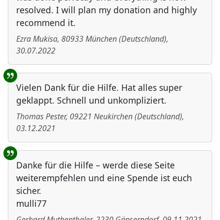
resolved. I will plan my donation and highly
recommend it.
Ezra Mukisa
,
80933
München
(
Deutschland
)
,
30.07.2022
Vielen Dank für die Hilfe. Hat alles super
geklappt. Schnell und unkompliziert.
Thomas Pester
,
09221
Neukirchen
(
Deutschland
)
,
03.12.2021
Danke für die Hilfe – werde diese Seite
weiterempfehlen und eine Spende ist euch
sicher.
mulli77
Gerhard Muthenthaler
,
2230
Gänserndorf
,
09.11.2021