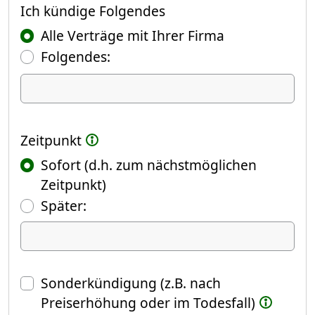
Ich kündige
Ich kündige Folgendes
Alle Verträge mit Ihrer Firma
Folgendes:
Ich kündige Folgendes
Zeitpunkt
Sofort (d.h. zum nächstmöglichen
Zeitpunkt)
(Fokus springt automatisch ins näch
Später:
Datum
Sonderkündigung (z.B. nach
Preiserhöhung oder im Todesfall)