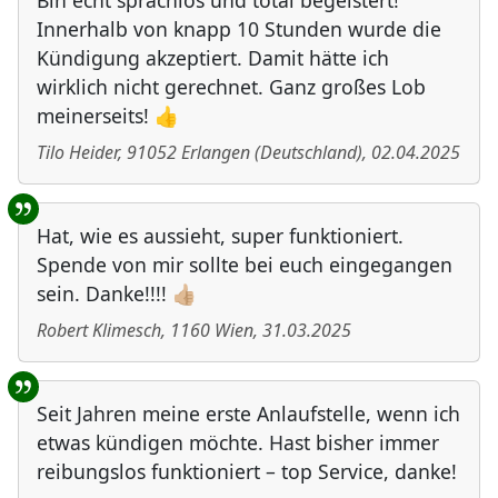
Bin echt sprachlos und total begeistert!
Innerhalb von knapp 10 Stunden wurde die
Kündigung akzeptiert. Damit hätte ich
wirklich nicht gerechnet. Ganz großes Lob
meinerseits! 👍
Tilo Heider
,
91052
Erlangen
(
Deutschland
)
,
02.04.2025
Hat, wie es aussieht, super funktioniert.
Spende von mir sollte bei euch eingegangen
sein. Danke!!!! 👍🏼
Robert Klimesch
,
1160
Wien
,
31.03.2025
Seit Jahren meine erste Anlaufstelle, wenn ich
etwas kündigen möchte. Hast bisher immer
reibungslos funktioniert – top Service, danke!