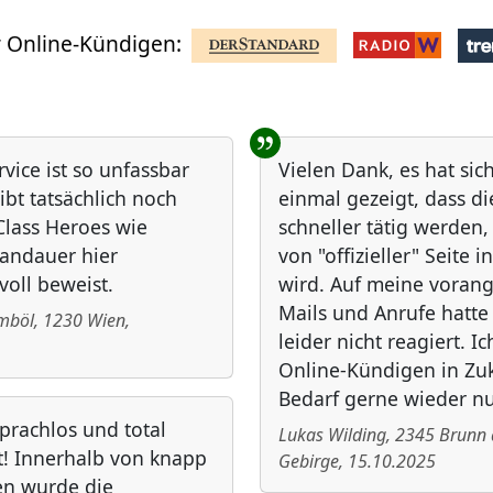
 Online-Kündigen:
rvice ist so unfassbar
Vielen Dank, es hat sic
ibt tatsächlich noch
einmal gezeigt, dass d
lass Heroes wie
schneller tätig werden
andauer hier
von "offizieller" Seite i
voll beweist.
wird. Auf meine vora
Mails und Anrufe hatt
ömböl
,
1230
Wien
,
leider nicht reagiert. I
Online-Kündigen in Zuk
Bedarf gerne wieder nu
sprachlos und total
Lukas Wilding
,
2345
Brunn
t! Innerhalb von knapp
Gebirge
,
15.10.2025
en wurde die