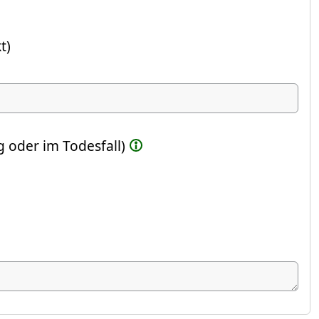
t)
ste Feld)
 oder im Todesfall)