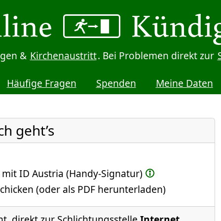
digen &
Kirchenaustritt
. Bei Problemen direkt zur
Häufige Fragen
Spenden
Meine Daten
ch geht’s
 mit ID Austria (Handy-Signatur)
chicken (oder als PDF herunterladen)
t, direkt zur Schlichtungsstelle
Internet