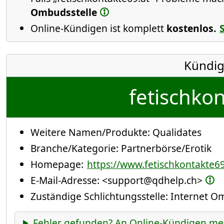
Ombudsstelle
Online-Kündigen ist komplett
kostenlos.
Kündig
fetischkon
Weitere Namen/Produkte:
Qualidates
Branche/Kategorie:
Partnerbörse/Erotik
Homepage:
https://www.fetischkontakte69
E-Mail-Adresse:
<support@qdhelp.ch>
Zuständige Schlichtungsstelle: Internet 
Fehler gefunden? An Online-Kündigen me