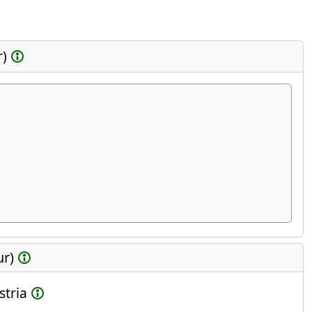
r)
ur)
stria