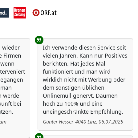
h wieder
Ich verwende diesen Service seit
ie Firmen
vielen Jahren. Kann nur Positives
, wenn
berichten. Hat jedes Mal
nterveniert
funktioniert und man wird
ngegangen
wirklich nicht mit Werbung oder
e man
dem sonstigen üblichen
ch werde
Onlinemüll genervt. Daumen
unft bei
hoch zu 100% und eine
tzen.
uneingeschränkte Empfehlung.
 am
Günter Hesser
,
4040
Linz
,
06.07.2025