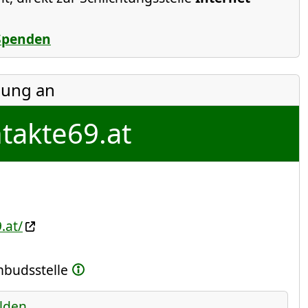
Spenden
ung an
takte69.at
.at/
Ombudsstelle
lden