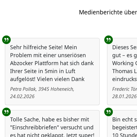
Medienberichte über
Benutzer-Rückmeldungen
Sehr hilfreiche Seite! Mein
Dieses Se
Problem mit einer unseriösen
gut – es g
Abzocker Plattform hat sich dank
Working C
Ihrer Seite in 5min in Luft
Thomas L
aufgelöst! Vielen vielen Dank
eindrucks
Petra Pollak
,
3945
Hoheneich
,
Frederic T
24.02.2026
28.01.2026
Tolle Sache, habe es bisher mit
Bin echt 
"Einschreibbriefen" versucht und
begeister
es hat nicht geklappt. Jetzt super!
10 Stund