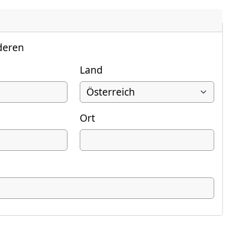
deren
Land
Ort