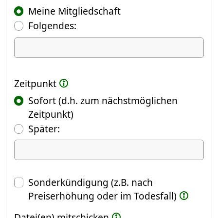
Meine Mitgliedschaft
Folgendes:
Ich kündige Folgendes
Zeitpunkt
Sofort (d.h. zum nächstmöglichen
Zeitpunkt)
(Fokus springt automatisch ins näch
Später:
Datum
Sonderkündigung (z.B. nach
Preiserhöhung oder im Todesfall)
Datei(en) mitschicken