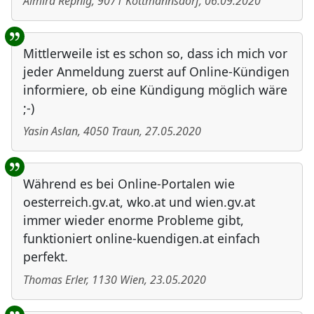
Almira Repnig
,
9071
Köttmannsdorf
,
06.09.2020
Mittlerweile ist es schon so, dass ich mich vor
jeder Anmeldung zuerst auf Online-Kündigen
informiere, ob eine Kündigung möglich wäre
;-)
Yasin Aslan
,
4050
Traun
,
27.05.2020
Während es bei Online-Portalen wie
oesterreich.gv.at, wko.at und wien.gv.at
immer wieder enorme Probleme gibt,
funktioniert online-kuendigen.at einfach
perfekt.
Thomas Erler
,
1130
Wien
,
23.05.2020