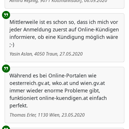
Almira Repnig
,
9071
Köttmannsdorf
,
06.09.2020
Mittlerweile ist es schon so, dass ich mich vor
jeder Anmeldung zuerst auf Online-Kündigen
informiere, ob eine Kündigung möglich wäre
;-)
Yasin Aslan
,
4050
Traun
,
27.05.2020
Während es bei Online-Portalen wie
oesterreich.gv.at, wko.at und wien.gv.at
immer wieder enorme Probleme gibt,
funktioniert online-kuendigen.at einfach
perfekt.
Thomas Erler
,
1130
Wien
,
23.05.2020