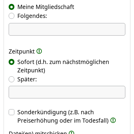
Meine Mitgliedschaft
Folgendes:
Ich kündige Folgendes
Zeitpunkt
Sofort (d.h. zum nächstmöglichen
Zeitpunkt)
(Fokus springt automatisch ins näch
Später:
Datum
Sonderkündigung (z.B. nach
Preiserhöhung oder im Todesfall)
Datei(en) mitschicken