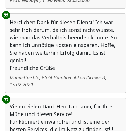
Petra Nikodym
,
1190
Wien
,
08.03.2020
Herzlichen Dank für diesen Dienst! Ich war
sehr froh darum, da ich sonst nicht wusste,
wie man das Verhältnis beenden könnte. So
kann ich unnötige Kosten einsparen. Hoffe,
Sie haben weiterhin Erfolg damit. Es ist
genial!
Freundliche Grüße
Manuel Sestito
,
8634
Hombrechtikon
(
Schweiz
)
,
15.02.2020
Vielen vielen Dank Herr Landauer, für Ihre
Mühe und diesen Service!
Funktioniert einwandfrei und ist eine der
besten Services, die im Netz zu finden ist!!!