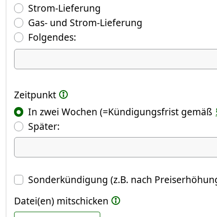
Strom-Lieferung
Gas- und Strom-Lieferung
Folgendes:
Ich kündige Folgendes
Zeitpunkt
In zwei Wochen (=Kündigungsfrist gemäß
(Fokus springt automatisch ins näch
Später:
Datum
Sonderkündigung (z.B. nach Preiserhöhung
Datei(en) mitschicken