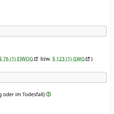
§ 76 (1) ElWOG
bzw.
§ 123 (1) GWG
)
ste Feld)
 oder im Todesfall)