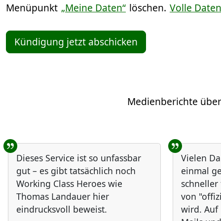
Menüpunkt
„Meine Daten“
löschen.
Volle Date
Kündigung jetzt abschicken
Medienberichte über
Benutzer-Rückmeldungen
Dieses Service ist so unfassbar
Vielen Da
gut – es gibt tatsächlich noch
einmal ge
Working Class Heroes wie
schneller
Thomas Landauer hier
von "offiz
eindrucksvoll beweist.
wird. Au