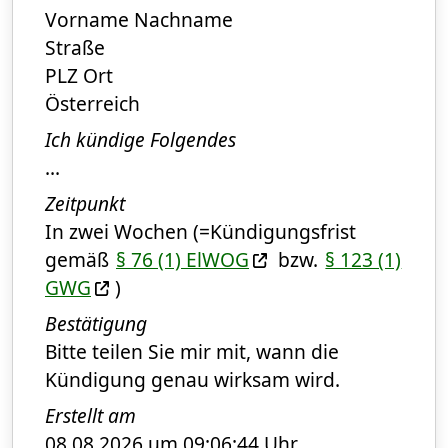
Vorname Nachname
Straße
PLZ Ort
Österreich
Ich kündige Folgendes
...
Zeitpunkt
In zwei Wochen (=Kündigungsfrist
gemäß
§ 76 (1) ElWOG
bzw.
§ 123 (1)
GWG
)
Bestätigung
Bitte teilen Sie mir mit, wann die
Kündigung genau wirksam wird.
Erstellt am
08.08.2026 um 09:06:44 Uhr