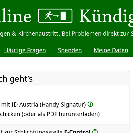
digen &
Kirchenaustritt
. Bei Problemen direkt zur
Häufige Fragen
Spenden
Meine Daten
ch geht’s
 mit ID Austria (Handy-Signatur)
chicken (oder als PDF herunterladen)
t zur Schlichtungsstelle
E-Control