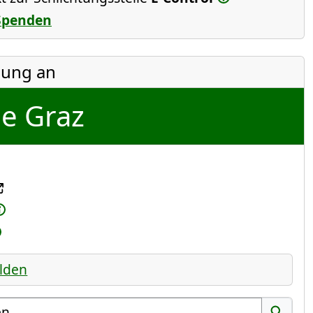
Spenden
ung an
e Graz
lden