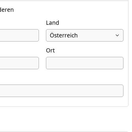
deren
Land
Ort