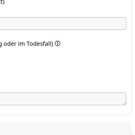
t)
ste Feld)
 oder im Todesfall)