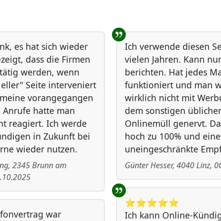
nk, es hat sich wieder
Ich verwende diesen Ser
zeigt, dass die Firmen
vielen Jahren. Kann nur
 tätig werden, wenn
berichten. Hat jedes Ma
ieller" Seite interveniert
funktioniert und man w
f meine vorangegangen
wirklich nicht mit Wer
 Anrufe hatte man
dem sonstigen übliche
ht reagiert. Ich werde
Onlinemüll genervt. 
ndigen in Zukunft bei
hoch zu 100% und eine
rne wieder nutzen.
uneingeschränkte Emp
ing
,
2345
Brunn am
Günter Hesser
,
4040
Linz
,
0
.10.2025
⭐️⭐️⭐️⭐️⭐️
fonvertrag war
Ich kann Online-Kündig