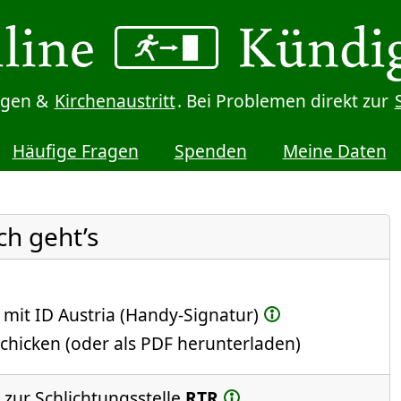
digen &
Kirchenaustritt
. Bei Problemen direkt zur
Häufige Fragen
Spenden
Meine Daten
ch geht’s
 mit ID Austria (Handy-Signatur)
chicken (oder als PDF herunterladen)
 zur Schlichtungsstelle
RTR