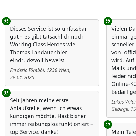
Benutzer-Rückmeldungen
Dieses Service ist so unfassbar
Vielen Da
gut – es gibt tatsächlich noch
einmal ge
Working Class Heroes wie
schneller
Thomas Landauer hier
von "offiz
eindrucksvoll beweist.
wird. Au
Mails und
Frederic Tömböl
,
1230
Wien
,
leider nic
28.01.2026
Online-Kü
Bedarf ge
Seit Jahren meine erste
Lukas Wild
Anlaufstelle, wenn ich etwas
Gebirge
,
15
kündigen möchte. Hast bisher
immer reibungslos funktioniert –
top Service, danke!
Mein Tele