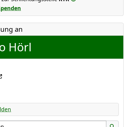
Spenden
ung an
o Hörl
lden