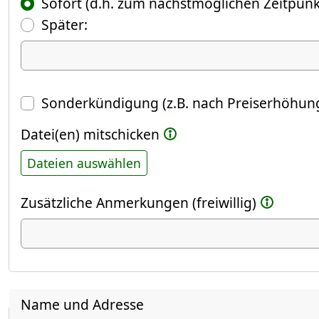
Sofort (d.h. zum nächstmöglichen Zeitpunk
(Fokus springt automatisch ins näch
Später:
Datum
Sonderkündigung (z.B. nach Preiserhöhung
Datei(en) mitschicken
Dateien auswählen
Zusätzliche Anmerkungen (freiwillig)
Name und Adresse