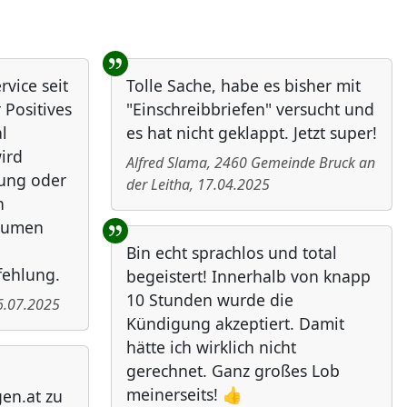
vice seit
Tolle Sache, habe es bisher mit
 Positives
"Einschreibbriefen" versucht und
l
es hat nicht geklappt. Jetzt super!
ird
Alfred Slama
,
2460
Gemeinde Bruck an
bung oder
der Leitha
,
17.04.2025
n
Daumen
Bin echt sprachlos und total
fehlung.
begeistert! Innerhalb von knapp
10 Stunden wurde die
6.07.2025
Kündigung akzeptiert. Damit
hätte ich wirklich nicht
gerechnet. Ganz großes Lob
meinerseits! 👍
en.at zu