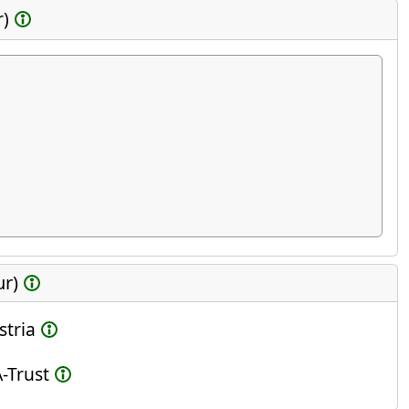
r)
ur)
stria
-Trust