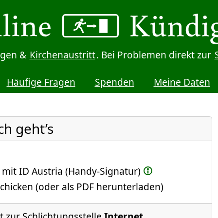
digen &
Kirchenaustritt
. Bei Problemen direkt zur
Häufige Fragen
Spenden
Meine Daten
ch geht’s
 mit ID Austria (Handy-Signatur)
chicken (oder als PDF herunterladen)
 zur Schlichtungsstelle
Internet