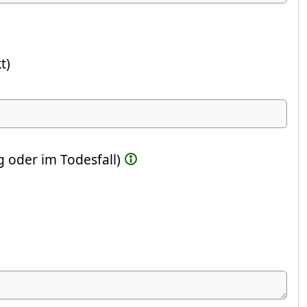
t)
ste Feld)
 oder im Todesfall)