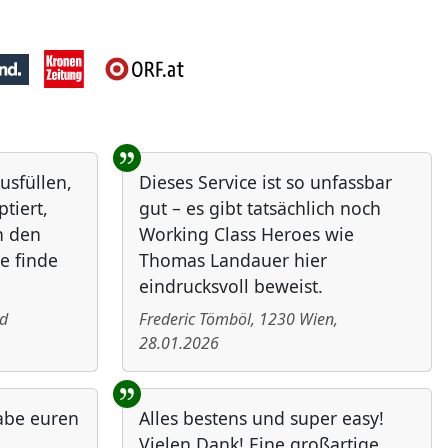
usfüllen,
Dieses Service ist so unfassbar
tiert,
gut – es gibt tatsächlich noch
n den
Working Class Heroes wie
e finde
Thomas Landauer hier
eindrucksvoll beweist.
d
Frederic Tömböl
,
1230
Wien
,
28.01.2026
abe euren
Alles bestens und super easy!
n
Vielen Dank! Eine großartige