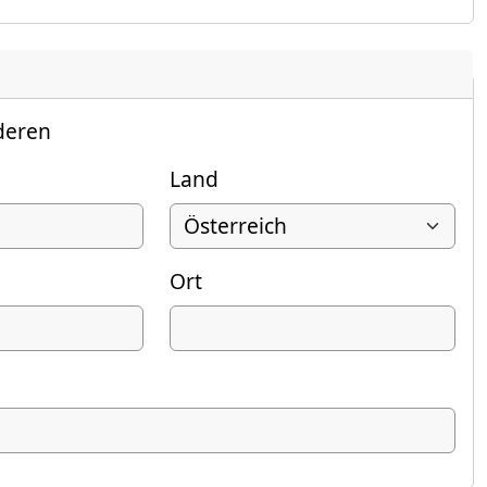
deren
Land
Ort