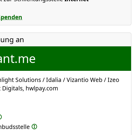
Spenden
ung an
nt.me
light Solutions / Idalia / Vizantio Web / Izeo
 Digitals
,
hwlpay.com
Ombudsstelle