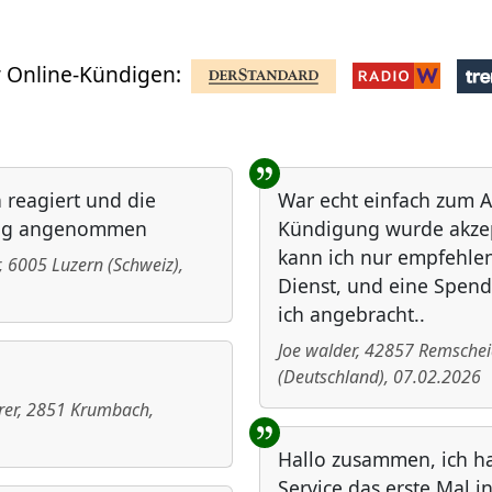
 Online-Kündigen:
 reagiert und die
War echt einfach zum A
ng angenommen
Kündigung wurde akzep
kann ich nur empfehle
,
6005
Luzern
(
Schweiz
)
,
Dienst, und eine Spend
ich angebracht..
Joe walder
,
42857
Remschei
(
Deutschland
)
,
07.02.2026
rer
,
2851
Krumbach
,
Hallo zusammen, ich h
Service das erste Mal i