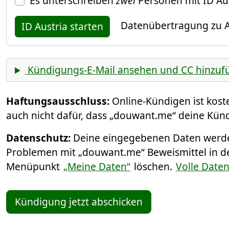
Es unterschreiben
zwei
Personen mit ID Au
Datenübertragung zu A
ID Austria starten
Kündigungs-E-Mail ansehen und CC hinzuf
Haftungsausschluss:
Online-Kündigen ist kos
auch nicht dafür, dass „douwant.me“ deine Künd
Datenschutz:
Deine eingegebenen Daten werden
Problemen mit „douwant.me“ Beweismittel in de
Menüpunkt
„Meine Daten“
löschen.
Volle Date
Kündigung jetzt abschicken