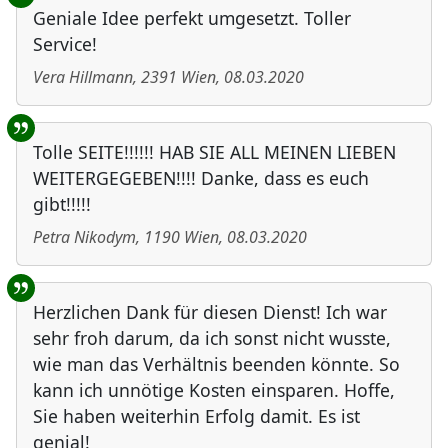
Geniale Idee perfekt umgesetzt. Toller
Service!
Vera Hillmann
,
2391
Wien
,
08.03.2020
Tolle SEITE!!!!!! HAB SIE ALL MEINEN LIEBEN
WEITERGEGEBEN!!!! Danke, dass es euch
gibt!!!!!
Petra Nikodym
,
1190
Wien
,
08.03.2020
Herzlichen Dank für diesen Dienst! Ich war
sehr froh darum, da ich sonst nicht wusste,
wie man das Verhältnis beenden könnte. So
kann ich unnötige Kosten einsparen. Hoffe,
Sie haben weiterhin Erfolg damit. Es ist
genial!