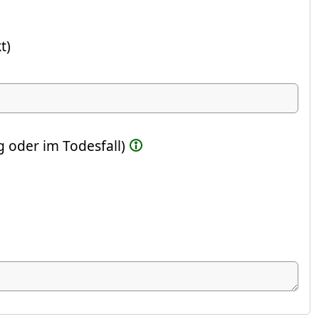
t)
ste Feld)
 oder im Todesfall)