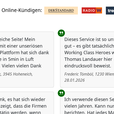
 Online-Kündigen:
reiche Seite! Mein
Dieses Service ist so u
it einer unseriösen
gut – es gibt tatsächlic
Plattform hat sich dank
Working Class Heroes 
e in 5min in Luft
Thomas Landauer hier
! Vielen vielen Dank
eindrucksvoll beweist.
k
,
3945
Hoheneich
,
Frederic Tömböl
,
1230
Wien
28.01.2026
nk, es hat sich wieder
Ich verwende diesen Ser
zeigt, dass die Firmen
vielen Jahren. Kann nur
 tätig werden, wenn
berichten. Hat jedes Ma