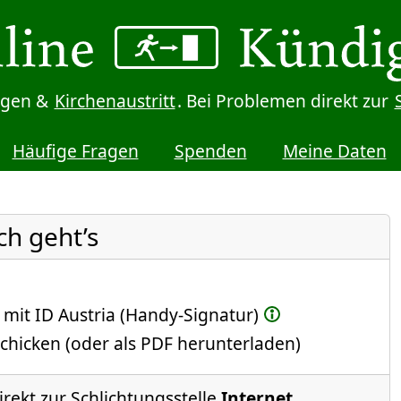
digen &
Kirchenaustritt
. Bei Problemen direkt zur
Häufige Fragen
Spenden
Meine Daten
ch geht’s
 mit ID Austria (Handy-Signatur)
chicken (oder als PDF herunterladen)
irekt zur Schlichtungsstelle
Internet