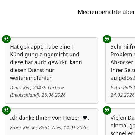
Medienberichte über
Benutzer-Rückmeldungen
Hat geklappt, habe einen
Sehr hilf
Kündigung eingereicht und
Problem m
diese hat auch gewirkt, kann
Abzocker 
diesen Dienst nur
Ihrer Seit
weiterempfehlen
aufgelöst
Denis Keil
,
29439
Lüchow
Petra Polla
(
Deutschland
)
,
26.06.2026
24.02.2026
Ich danke Ihnen von Herzen ❤️.
Vielen Da
einmal ge
Franz Kleiner
,
8551
Wies
,
14.01.2026
schneller