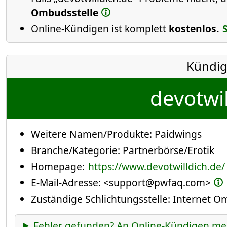
Ombudsstelle
Online-Kündigen ist komplett
kostenlos.
Kündig
devotwil
Weitere Namen/Produkte:
Paidwings
Branche/Kategorie:
Partnerbörse/Erotik
Homepage:
https://www.devotwilldich.de/
E-Mail-Adresse:
<support@pwfaq.com>
Zuständige Schlichtungsstelle: Internet 
Fehler gefunden? An Online-Kündigen me