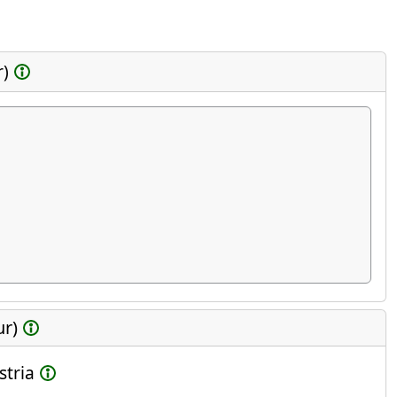
r)
ur)
stria