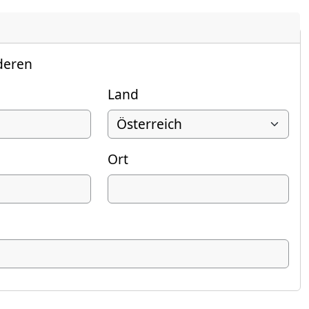
deren
Land
Ort