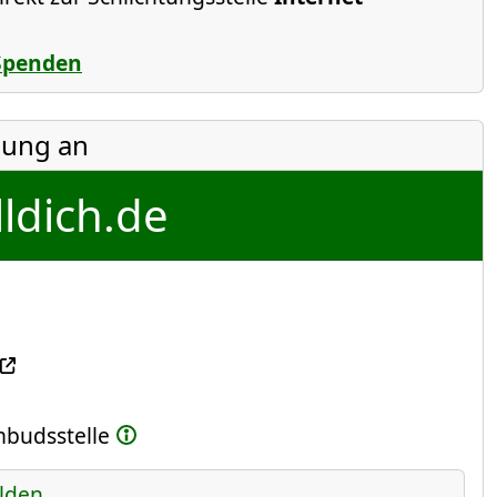
Spenden
ung an
ldich.de
Ombudsstelle
lden