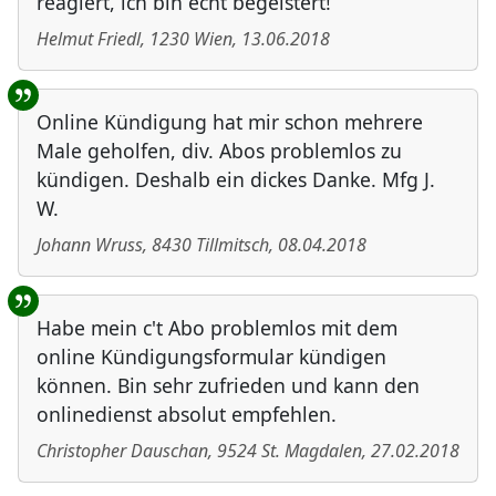
reagiert, ich bin echt begeistert!
Helmut Friedl
,
1230
Wien
,
13.06.2018
Online Kündigung hat mir schon mehrere
Male geholfen, div. Abos problemlos zu
kündigen. Deshalb ein dickes Danke. Mfg J.
W.
Johann Wruss
,
8430
Tillmitsch
,
08.04.2018
Habe mein c't Abo problemlos mit dem
online Kündigungsformular kündigen
können. Bin sehr zufrieden und kann den
onlinedienst absolut empfehlen.
Christopher Dauschan
,
9524
St. Magdalen
,
27.02.2018