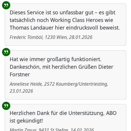
Benutzer-Rückmeldungen
Dieses Service ist so unfassbar gut – es gibt
tatsächlich noch Working Class Heroes wie
Thomas Landauer hier eindrucksvoll beweist.
Frederic Tömböl
,
1230
Wien
,
28.01.2026
Hat wie immer großartig funktioniert.
Dankeschön, mit herzlichen Grüßen Dieter
Forstner
Anneliese Heide
,
2572
Kaumberg/Untertriesting
,
23.01.2026
Herzlichen Dank für die Unterstützung, ABO
ist gekündigt!
Martin Zmug
,
9431
St.Stefan
,
14.01.2026