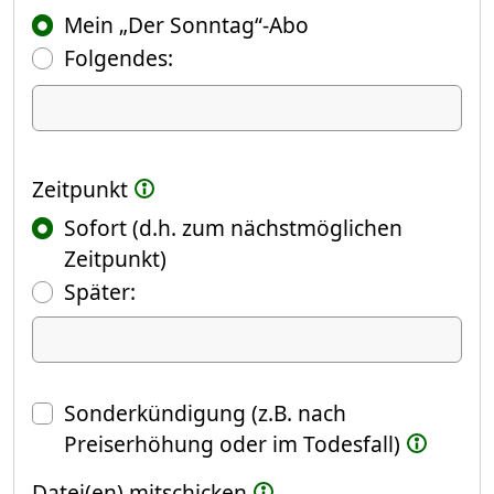
Mein „Der Sonntag“-Abo
Folgendes:
Ich kündige Folgendes
Zeitpunkt
Sofort (d.h. zum nächstmöglichen
Zeitpunkt)
(Fokus springt automatisch ins näch
Später:
Datum
Sonderkündigung (z.B. nach
Preiserhöhung oder im Todesfall)
Datei(en) mitschicken