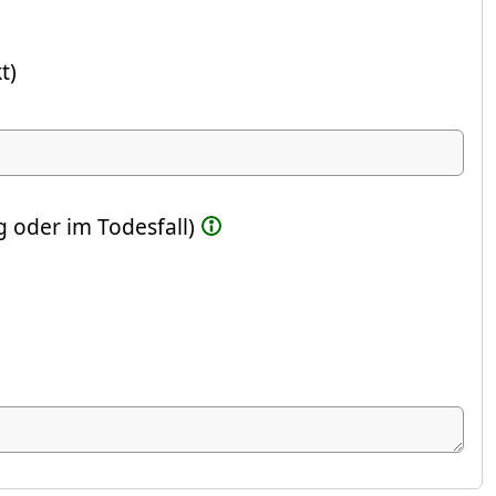
t)
ste Feld)
 oder im Todesfall)