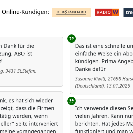
 Online-Kündigen:
n Dank für die
Das ist eine schnelle u
zung, ABO ist
einfache Weise ein Abo
!
kündigen. Prima Angeb
Danke dafür
ug
,
9431
St.Stefan
,
Susanne Kiwitt
,
21698
Hars
(
Deutschland
)
,
13.01.2026
nk, es hat sich wieder
zeigt, dass die Firmen
Ich verwende diesen Ser
 tätig werden, wenn
vielen Jahren. Kann nur
ieller" Seite interveniert
berichten. Hat jedes Ma
f meine vorangegangen
funktioniert und man w