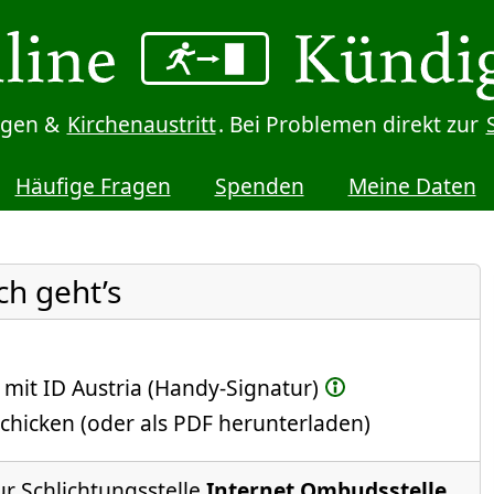
digen &
Kirchenaustritt
. Bei Problemen direkt zur
Häufige Fragen
Spenden
Meine Daten
ch geht’s
 mit ID Austria (Handy-Signatur)
chicken (oder als PDF herunterladen)
ur Schlichtungsstelle
Internet Ombudsstelle