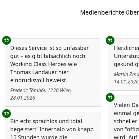
Medienberichte über
Benutzer-Rückmeldungen
Dieses Service ist so unfassbar
Herzliche
gut – es gibt tatsächlich noch
Unterstüt
Working Class Heroes wie
gekündigt
Thomas Landauer hier
Martin Zm
eindrucksvoll beweist.
14.01.2026
Frederic Tömböl
,
1230
Wien
,
28.01.2026
Vielen Da
einmal ge
Bin echt sprachlos und total
schneller
begeistert! Innerhalb von knapp
von "offiz
10 Stunden wurde die
wird. Au