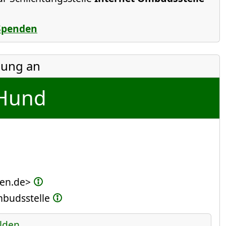
Spenden
ung an
Hund
ten.de>
Ombudsstelle
lden