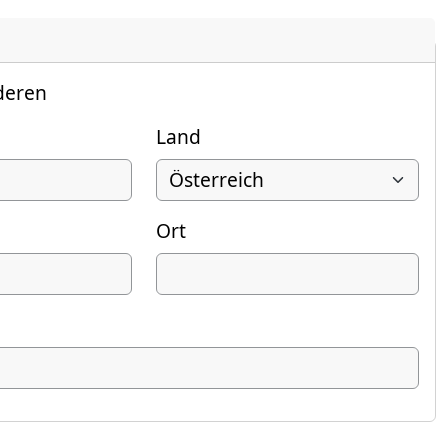
deren
Land
Ort