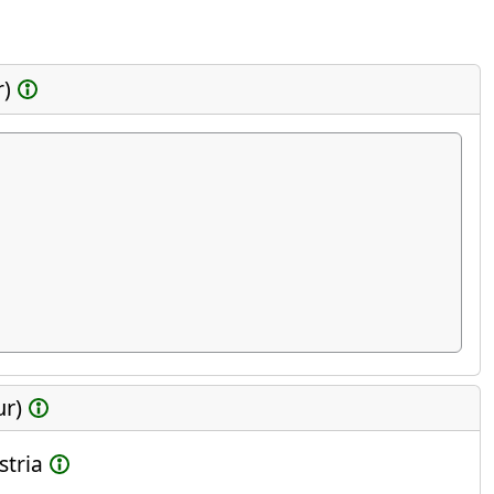
r)
ur)
stria