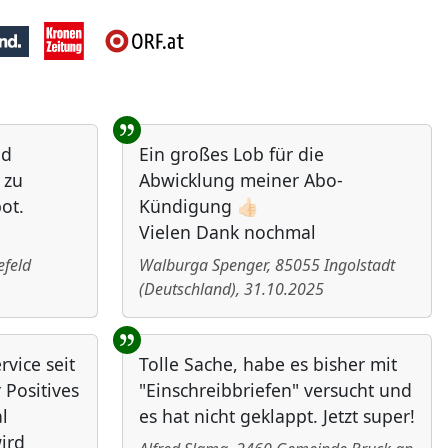
nd
Ein großes Lob für die
 zu
Abwicklung meiner Abo-
ot.
Kündigung 👍🏻
Vielen Dank nochmal
efeld
Walburga Spenger
,
85055
Ingolstadt
(
Deutschland
)
,
31.10.2025
vice seit
Tolle Sache, habe es bisher mit
 Positives
"Einschreibbriefen" versucht und
l
es hat nicht geklappt. Jetzt super!
ird