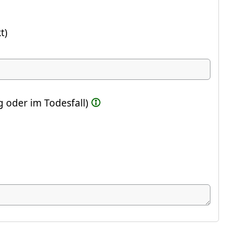
t)
ste Feld)
 oder im Todesfall)