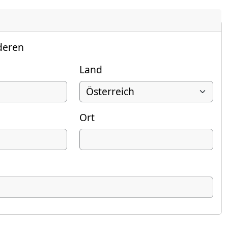
deren
Land
Ort