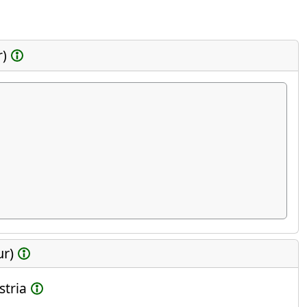
r)
ur)
stria