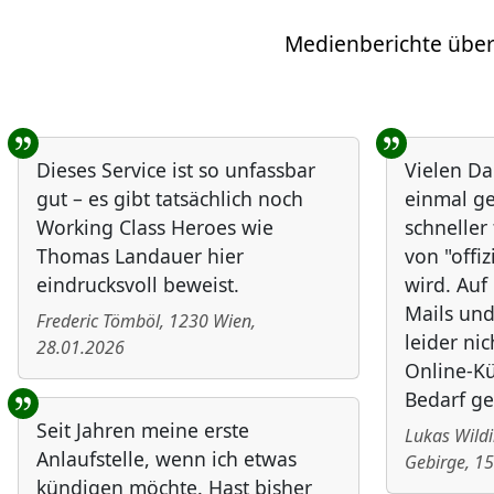
Medienberichte über
Benutzer-Rückmeldungen
Dieses Service ist so unfassbar
Vielen Da
gut – es gibt tatsächlich noch
einmal ge
Working Class Heroes wie
schneller
Thomas Landauer hier
von "offiz
eindrucksvoll beweist.
wird. Au
Mails und
Frederic Tömböl
,
1230
Wien
,
leider nic
28.01.2026
Online-Kü
Bedarf ge
Seit Jahren meine erste
Lukas Wild
Anlaufstelle, wenn ich etwas
Gebirge
,
15
kündigen möchte. Hast bisher