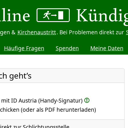
digen &
Kirchenaustritt
. Bei Problemen direkt zur
Häufige Fragen
Spenden
Meine Daten
ch geht’s
 mit ID Austria (Handy-Signatur)
chicken (oder als PDF herunterladen)
rekt zur Schlichtungsstelle