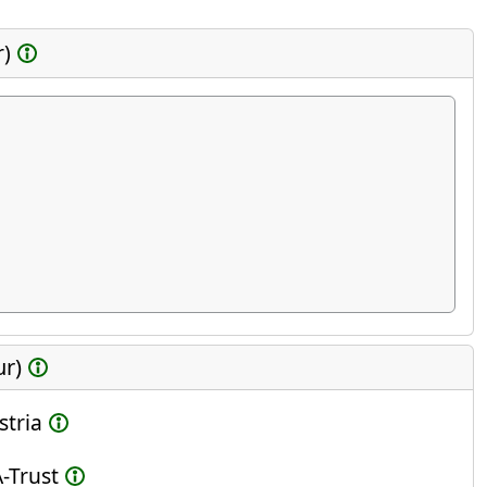
r)
ur)
stria
-Trust