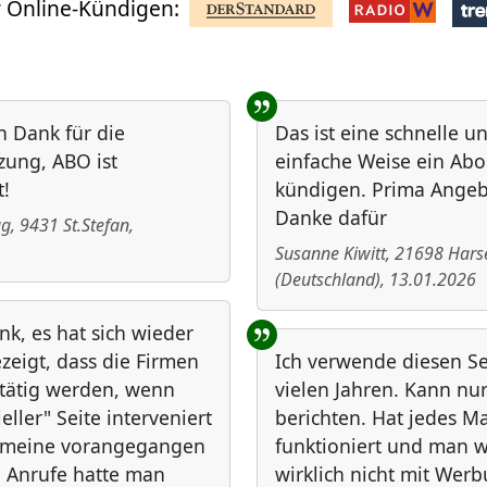
 Online-Kündigen:
n Dank für die
Das ist eine schnelle u
zung, ABO ist
einfache Weise ein Abo
!
kündigen. Prima Angeb
Danke dafür
ug
,
9431
St.Stefan
,
Susanne Kiwitt
,
21698
Hars
(
Deutschland
)
,
13.01.2026
nk, es hat sich wieder
zeigt, dass die Firmen
Ich verwende diesen Ser
 tätig werden, wenn
vielen Jahren. Kann nur
ieller" Seite interveniert
berichten. Hat jedes Ma
f meine vorangegangen
funktioniert und man w
 Anrufe hatte man
wirklich nicht mit Wer