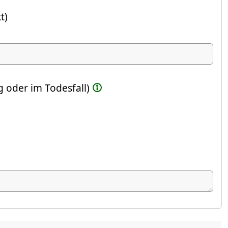
t)
ste Feld)
 oder im Todesfall)