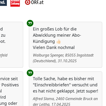
nd
Ein großes Lob für die
 zu
Abwicklung meiner Abo-
ot.
Kündigung 👍🏻
Vielen Dank nochmal
efeld
Walburga Spenger
,
85055
Ingolstadt
(
Deutschland
)
,
31.10.2025
vice seit
Tolle Sache, habe es bisher mit
 Positives
"Einschreibbriefen" versucht und
l
es hat nicht geklappt. Jetzt super!
ird
Alfred Slama
,
2460
Gemeinde Bruck an
bung oder
der Leitha
,
17.04.2025