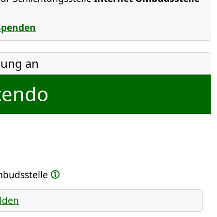
Spenden
ung an
cendo
Ombudsstelle
lden