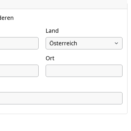
deren
Land
Ort