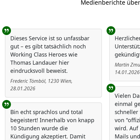
Medienberichte über
Benutzer-Rückmeldungen
Dieses Service ist so unfassbar
Herzliche
gut – es gibt tatsächlich noch
Unterstüt
Working Class Heroes wie
gekündigt
Thomas Landauer hier
Martin Zm
eindrucksvoll beweist.
14.01.2026
Frederic Tömböl
,
1230
Wien
,
28.01.2026
Vielen Da
einmal ge
Bin echt sprachlos und total
schneller
begeistert! Innerhalb von knapp
von "offiz
10 Stunden wurde die
wird. Au
Kündigung akzeptiert. Damit
Mails und