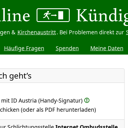
digen &
Kirchenaustritt
. Bei Problemen direkt zur
Häufige Fragen
Spenden
Meine Daten
ch geht’s
 mit ID Austria (Handy-Signatur)
chicken (oder als PDF herunterladen)
zur Schlichtungsstelle
Internet Ombudsstelle