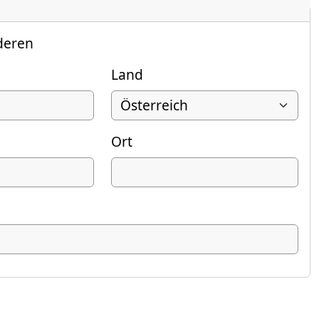
deren
Land
Ort