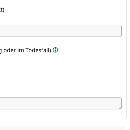
t)
ste Feld)
 oder im Todesfall)