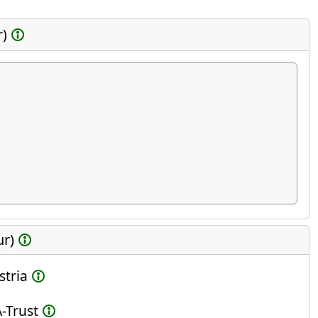
r)
ur)
stria
-Trust