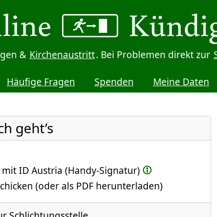
digen &
Kirchenaustritt
. Bei Problemen direkt zur
Häufige Fragen
Spenden
Meine Daten
ch geht’s
 mit ID Austria (Handy-Signatur)
chicken (oder als PDF herunterladen)
ur Schlichtungsstelle