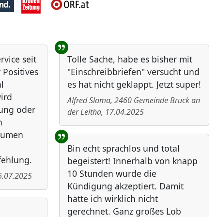
vice seit
Tolle Sache, habe es bisher mit
 Positives
"Einschreibbriefen" versucht und
l
es hat nicht geklappt. Jetzt super!
ird
Alfred Slama
,
2460
Gemeinde Bruck an
bung oder
der Leitha
,
17.04.2025
n
Daumen
Bin echt sprachlos und total
fehlung.
begeistert! Innerhalb von knapp
10 Stunden wurde die
6.07.2025
Kündigung akzeptiert. Damit
hätte ich wirklich nicht
gerechnet. Ganz großes Lob