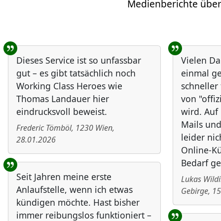
Medienberichte über
Benutzer-Rückmeldungen
Dieses Service ist so unfassbar
Vielen Da
gut – es gibt tatsächlich noch
einmal ge
Working Class Heroes wie
schneller
Thomas Landauer hier
von "offiz
eindrucksvoll beweist.
wird. Au
Mails und
Frederic Tömböl
,
1230
Wien
,
leider nic
28.01.2026
Online-Kü
Bedarf ge
Seit Jahren meine erste
Lukas Wild
Anlaufstelle, wenn ich etwas
Gebirge
,
15
kündigen möchte. Hast bisher
immer reibungslos funktioniert –