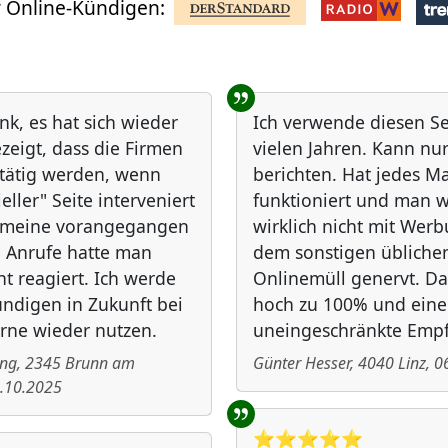
 Online-Kündigen:
nk, es hat sich wieder
Ich verwende diesen Ser
zeigt, dass die Firmen
vielen Jahren. Kann nur
 tätig werden, wenn
berichten. Hat jedes Ma
ieller" Seite interveniert
funktioniert und man w
f meine vorangegangen
wirklich nicht mit Wer
 Anrufe hatte man
dem sonstigen übliche
ht reagiert. Ich werde
Onlinemüll genervt. 
ndigen in Zukunft bei
hoch zu 100% und eine
rne wieder nutzen.
uneingeschränkte Emp
ing
,
2345
Brunn am
Günter Hesser
,
4040
Linz
,
0
.10.2025
⭐️⭐️⭐️⭐️⭐️