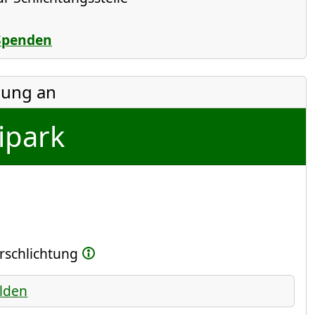
Spenden
ung an
ipark
erschlichtung
lden