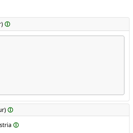
r)
ur)
stria