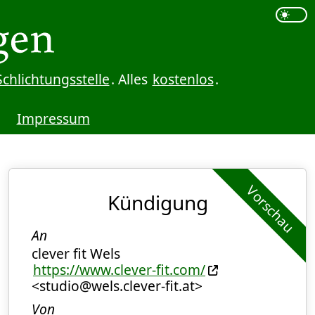
Schlichtungsstelle
. Alles
kostenlos
.
Impressum
Vorschau
Kündigung
An
clever fit Wels
https://www.clever-fit.com/
<studio@wels.clever-fit.at>
Von