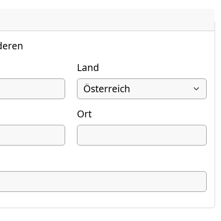
deren
Land
Ort