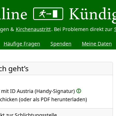
digen &
Kirchenaustritt
. Bei Problemen direkt zur
Häufige Fragen
Spenden
Meine Daten
ch geht’s
 mit ID Austria (Handy-Signatur)
chicken (oder als PDF herunterladen)
ekt zur Schlichtungsstelle