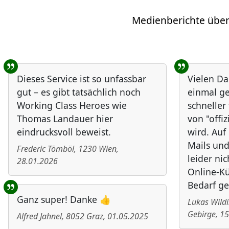
Medienberichte über
Benutzer-Rückmeldungen
Dieses Service ist so unfassbar
Vielen Da
gut – es gibt tatsächlich noch
einmal ge
Working Class Heroes wie
schneller
Thomas Landauer hier
von "offiz
eindrucksvoll beweist.
wird. Au
Mails und
Frederic Tömböl
,
1230
Wien
,
leider nic
28.01.2026
Online-Kü
Bedarf ge
Ganz super! Danke 👍
Lukas Wild
Gebirge
,
15
Alfred Jahnel
,
8052
Graz
,
01.05.2025