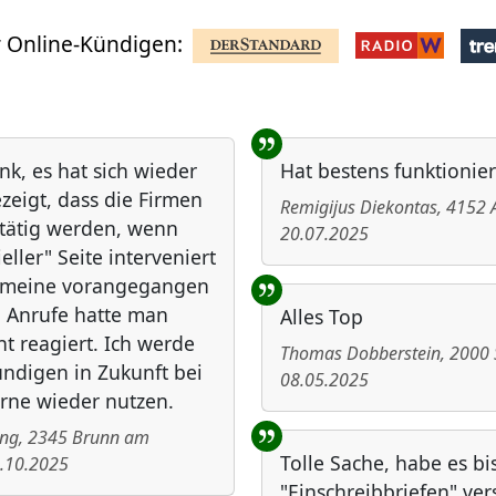
 Online-Kündigen:
nk, es hat sich wieder
Hat bestens funktionier
zeigt, dass die Firmen
Remigijus Diekontas
,
4152
 tätig werden, wenn
20.07.2025
ieller" Seite interveniert
f meine vorangegangen
 Anrufe hatte man
Alles Top
ht reagiert. Ich werde
Thomas Dobberstein
,
2000
ndigen in Zukunft bei
08.05.2025
rne wieder nutzen.
ing
,
2345
Brunn am
Tolle Sache, habe es bi
.10.2025
"Einschreibbriefen" ve