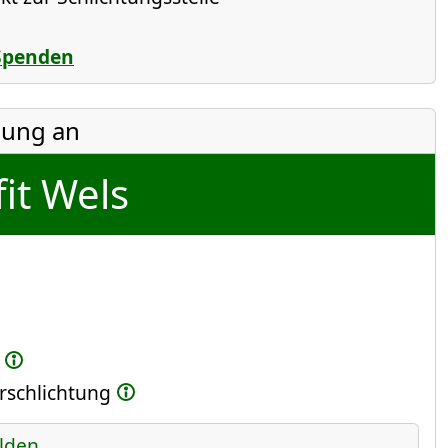
Spenden
ung an
fit Wels
erschlichtung
lden