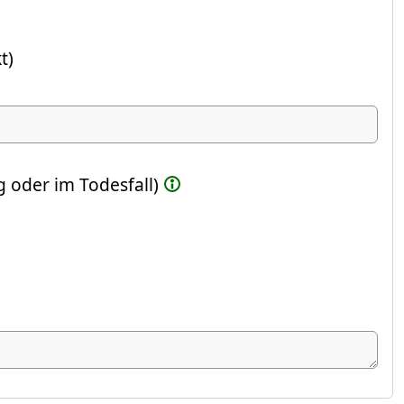
t)
ste Feld)
 oder im Todesfall)