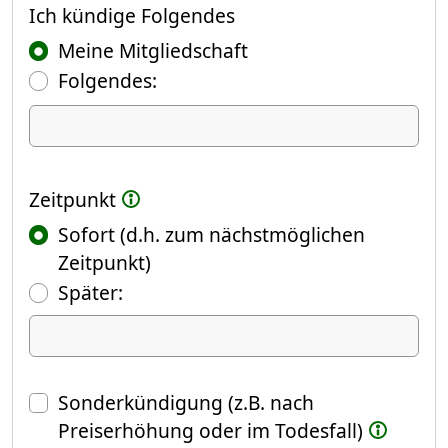
Ich kündige
Ich kündige Folgendes
Meine Mitgliedschaft
Folgendes:
Ich kündige Folgendes
Zeitpunkt
Sofort (d.h. zum nächstmöglichen
Zeitpunkt)
(Fokus springt automatisch ins näch
Später:
Datum
Sonderkündigung (z.B. nach
Preiserhöhung oder im Todesfall)