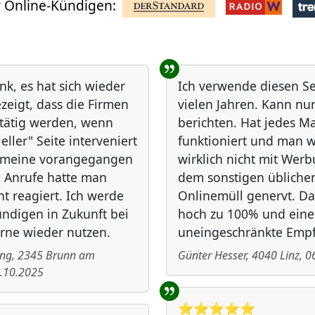
 Online-Kündigen:
nk, es hat sich wieder
Ich verwende diesen Ser
zeigt, dass die Firmen
vielen Jahren. Kann nur
 tätig werden, wenn
berichten. Hat jedes Ma
ieller" Seite interveniert
funktioniert und man w
f meine vorangegangen
wirklich nicht mit Wer
 Anrufe hatte man
dem sonstigen übliche
ht reagiert. Ich werde
Onlinemüll genervt. 
ndigen in Zukunft bei
hoch zu 100% und eine
rne wieder nutzen.
uneingeschränkte Emp
ing
,
2345
Brunn am
Günter Hesser
,
4040
Linz
,
0
.10.2025
⭐️⭐️⭐️⭐️⭐️