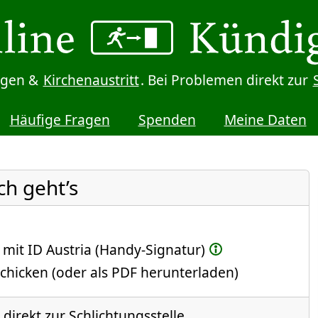
digen &
Kirchenaustritt
. Bei Problemen direkt zur
Häufige Fragen
Spenden
Meine Daten
ch geht’s
 mit ID Austria (Handy-Signatur)
chicken (oder als PDF herunterladen)
direkt zur Schlichtungsstelle