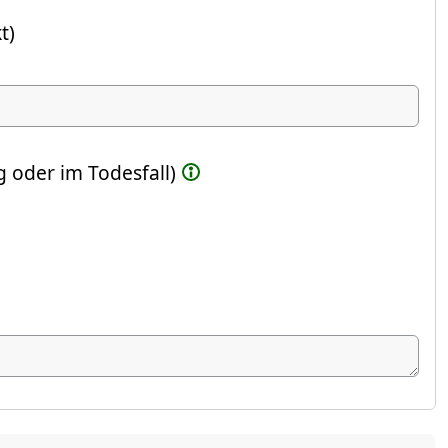
t)
ste Feld)
 oder im Todesfall)