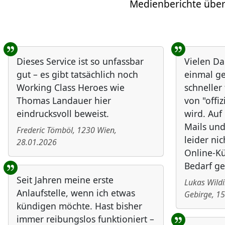
Medienberichte über
Benutzer-Rückmeldungen
Dieses Service ist so unfassbar
Vielen Da
gut – es gibt tatsächlich noch
einmal ge
Working Class Heroes wie
schneller
Thomas Landauer hier
von "offiz
eindrucksvoll beweist.
wird. Au
Mails und
Frederic Tömböl
,
1230
Wien
,
leider nic
28.01.2026
Online-Kü
Bedarf ge
Seit Jahren meine erste
Lukas Wild
Anlaufstelle, wenn ich etwas
Gebirge
,
15
kündigen möchte. Hast bisher
immer reibungslos funktioniert –