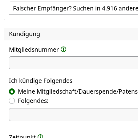
Empfänger suchen
Kündigung
Mitgliedsnummer
Ich kündige
Ich kündige Folgendes
Meine Mitgliedschaft/Dauerspende/Patens
Folgendes:
Ich kündige Folgendes
Zeitpunkt