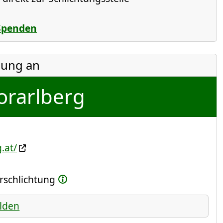
Spenden
ung an
orarlberg
.at/
erschlichtung
lden