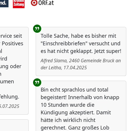
vice seit
Tolle Sache, habe es bisher mit
 Positives
"Einschreibbriefen" versucht und
l
es hat nicht geklappt. Jetzt super!
ird
Alfred Slama
,
2460
Gemeinde Bruck an
bung oder
der Leitha
,
17.04.2025
n
Daumen
Bin echt sprachlos und total
fehlung.
begeistert! Innerhalb von knapp
10 Stunden wurde die
6.07.2025
Kündigung akzeptiert. Damit
hätte ich wirklich nicht
gerechnet. Ganz großes Lob