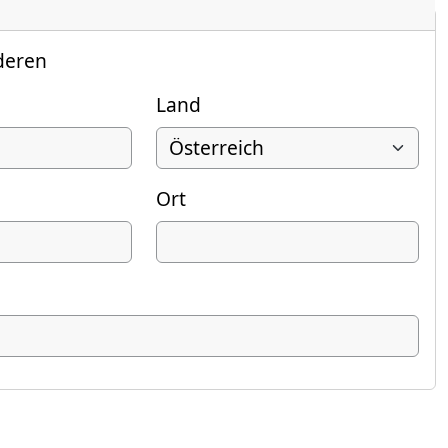
deren
Land
Ort