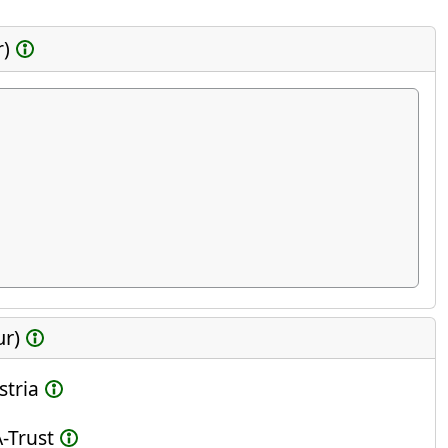
r)
ur)
stria
-Trust