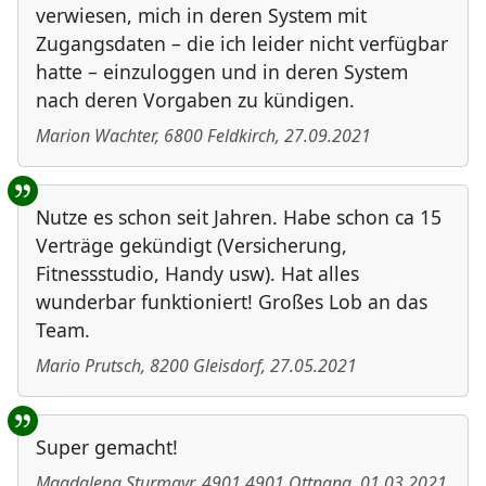
verwiesen, mich in deren System mit
Zugangsdaten – die ich leider nicht verfügbar
hatte – einzuloggen und in deren System
nach deren Vorgaben zu kündigen.
Marion Wachter
,
6800
Feldkirch
,
27.09.2021
Nutze es schon seit Jahren. Habe schon ca 15
Verträge gekündigt (Versicherung,
Fitnessstudio, Handy usw). Hat alles
wunderbar funktioniert! Großes Lob an das
Team.
Mario Prutsch
,
8200
Gleisdorf
,
27.05.2021
Super gemacht!
Magdalena Sturmayr
,
4901
4901 Ottnang
,
01.03.2021