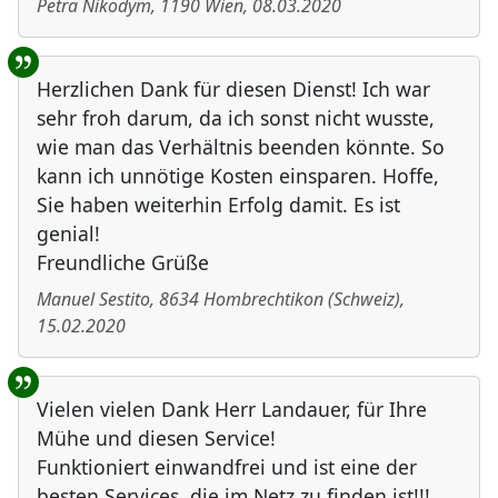
Petra Nikodym
,
1190
Wien
,
08.03.2020
Herzlichen Dank für diesen Dienst! Ich war
sehr froh darum, da ich sonst nicht wusste,
wie man das Verhältnis beenden könnte. So
kann ich unnötige Kosten einsparen. Hoffe,
Sie haben weiterhin Erfolg damit. Es ist
genial!
Freundliche Grüße
Manuel Sestito
,
8634
Hombrechtikon
(
Schweiz
)
,
15.02.2020
Vielen vielen Dank Herr Landauer, für Ihre
Mühe und diesen Service!
Funktioniert einwandfrei und ist eine der
besten Services, die im Netz zu finden ist!!!