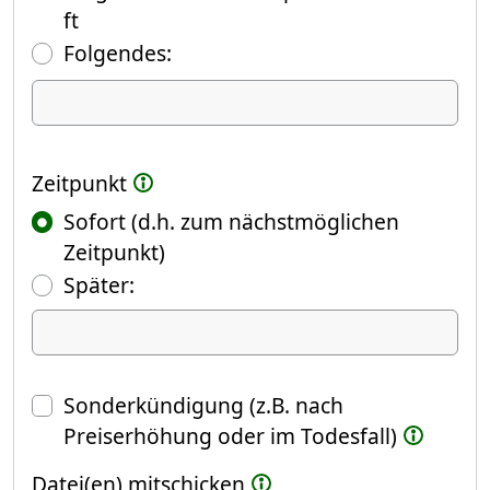
ft
Folgendes:
Ich kündige Folgendes
Zeitpunkt
Sofort (d.h. zum nächstmöglichen
Zeitpunkt)
(Fokus springt automatisch ins näch
Später:
Datum
Sonderkündigung (z.B. nach
Preiserhöhung oder im Todesfall)
Datei(en) mitschicken