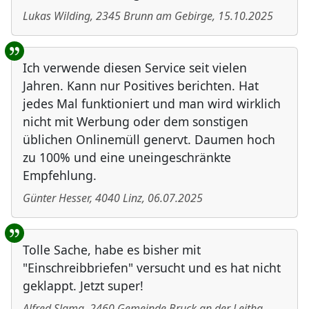
Lukas Wilding
,
2345
Brunn am Gebirge
,
15.10.2025
Ich verwende diesen Service seit vielen
Jahren. Kann nur Positives berichten. Hat
jedes Mal funktioniert und man wird wirklich
nicht mit Werbung oder dem sonstigen
üblichen Onlinemüll genervt. Daumen hoch
zu 100% und eine uneingeschränkte
Empfehlung.
Günter Hesser
,
4040
Linz
,
06.07.2025
Tolle Sache, habe es bisher mit
"Einschreibbriefen" versucht und es hat nicht
geklappt. Jetzt super!
Alfred Slama
,
2460
Gemeinde Bruck an der Leitha
,