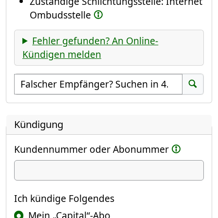
Zuständige Schlichtungsstelle: Internet
Ombudsstelle
Fehler gefunden? An Online-
Kündigen melden
Empfänger suchen
Suchen
Kündigung
Kundennummer oder Abonummer
Ich kündige
Ich kündige Folgendes
Mein „Capital“-Abo