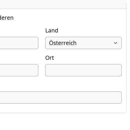
deren
Land
Ort