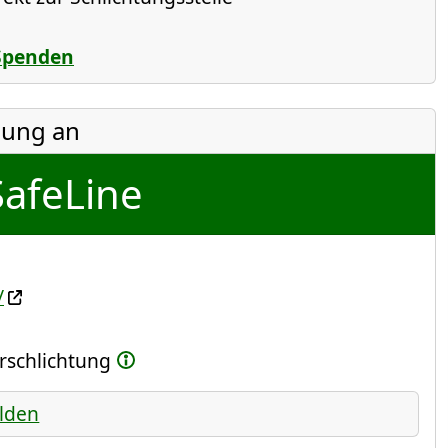
Spenden
ung an
SafeLine
/
erschlichtung
lden