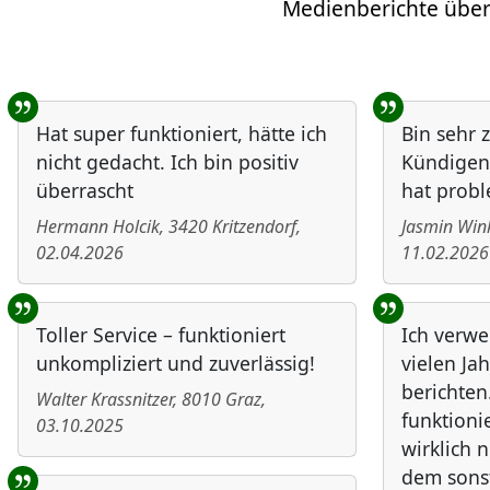
Medienberichte über
Benutzer-Rückmeldungen
Hat super funktioniert, hätte ich
Bin sehr 
nicht gedacht. Ich bin positiv
Kündigen 
überrascht
hat probl
Hermann Holcik
,
3420
Kritzendorf
,
Jasmin Wink
02.04.2026
11.02.2026
Toller Service – funktioniert
Ich verwe
unkompliziert und zuverlässig!
vielen Ja
berichten
Walter Krassnitzer
,
8010
Graz
,
funktioni
03.10.2025
wirklich 
dem sons