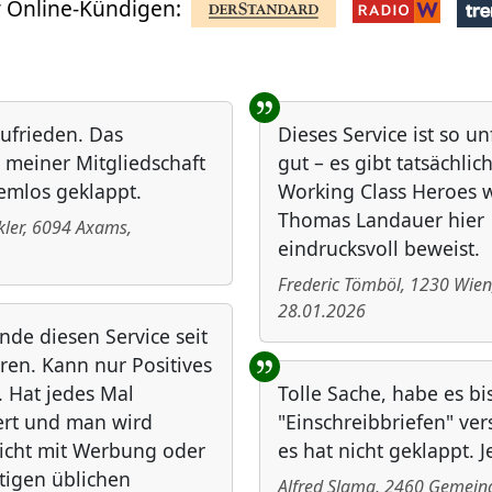
 Online-Kündigen:
zufrieden. Das
Dieses Service ist so u
meiner Mitgliedschaft
gut – es gibt tatsächlic
emlos geklappt.
Working Class Heroes 
Thomas Landauer hier
ler
,
6094
Axams
,
eindrucksvoll beweist.
Frederic Tömböl
,
1230
Wien
28.01.2026
nde diesen Service seit
hren. Kann nur Positives
. Hat jedes Mal
Tolle Sache, habe es bi
ert und man wird
"Einschreibbriefen" ve
nicht mit Werbung oder
es hat nicht geklappt. J
tigen üblichen
Alfred Slama
,
2460
Gemeind