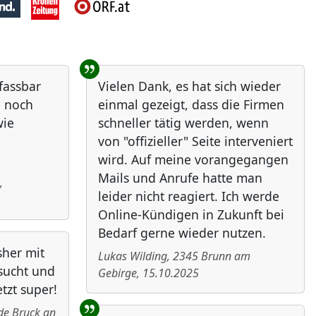
nfassbar
Vielen Dank, es hat sich wieder
h noch
einmal gezeigt, dass die Firmen
wie
schneller tätig werden, wenn
von "offizieller" Seite interveniert
wird. Auf meine vorangegangen
Mails und Anrufe hatte man
,
leider nicht reagiert. Ich werde
Online-Kündigen in Zukunft bei
Bedarf gerne wieder nutzen.
sher mit
Lukas Wilding
,
2345
Brunn am
rsucht und
Gebirge
,
15.10.2025
etzt super!
e Bruck an