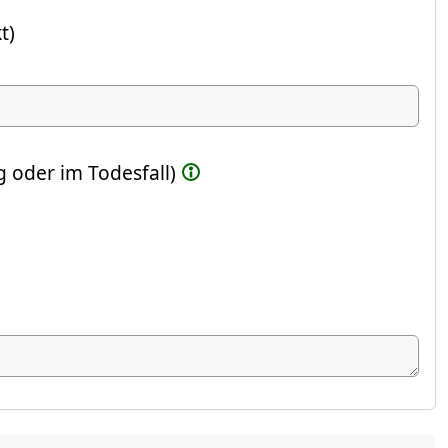
t)
ste Feld)
 oder im Todesfall)