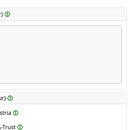
r)
ur)
stria
-Trust