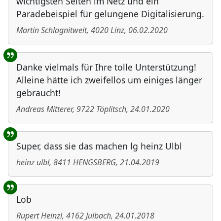
wichtigsten Seiten im Netz und ein
Paradebeispiel für gelungene Digitalisierung.
Martin Schlagnitweit
,
4020
Linz
,
06.02.2020
Danke vielmals für Ihre tolle Unterstützung!
Alleine hätte ich zweifellos um einiges länger
gebraucht!
Andreas Mitterer
,
9722
Töplitsch
,
24.01.2020
Super, dass sie das machen lg heinz Ulbl
heinz ulbl
,
8411
HENGSBERG
,
21.04.2019
Lob
Rupert Heinzl
,
4162
Julbach
,
24.01.2018