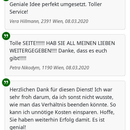
Geniale Idee perfekt umgesetzt. Toller
Service!
Vera Hillmann
,
2391
Wien
,
08.03.2020
Tolle SEITE!!!!!! HAB SIE ALL MEINEN LIEBEN
WEITERGEGEBEN!!!! Danke, dass es euch
gibt!!!!!
Petra Nikodym
,
1190
Wien
,
08.03.2020
Herzlichen Dank für diesen Dienst! Ich war
sehr froh darum, da ich sonst nicht wusste,
wie man das Verhältnis beenden könnte. So
kann ich unnötige Kosten einsparen. Hoffe,
Sie haben weiterhin Erfolg damit. Es ist
genial!